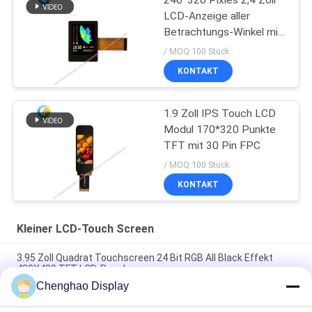
240*320 Pixles 2,4 Zoll
LCD-Anzeige aller
Betrachtungs-Winkel mit
I2C TP
/ MOQ:100 Stück
KONTAKT
1.9 Zoll IPS Touch LCD
Modul 170*320 Punkte
TFT mit 30 Pin FPC
/ MOQ:100 Stück
KONTAKT
Kleiner LCD-Touch Screen
3.95 Zoll Quadrat Touchscreen 24 Bit RGB All Black Effekt
480X480 TFT LCD-Panel
Chenghao Display
3 Zoll Farb-Touchscreen-Display 800x268 Pixel 25 Pins IPS Tft
LCD-Modul