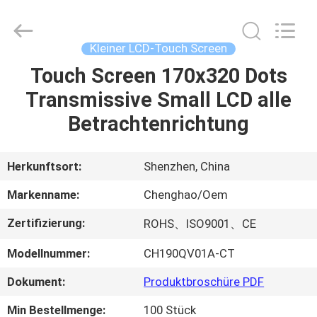
Shenzhen
ChengHao
Optoelectronic
Co.,
Ltd..
Kleiner LCD-Touch Screen
All
Rights
Touch Screen 170x320 Dots
ZU
Reserved.
Transmissive Small LCD alle
HAUSE
Betrachtenrichtung
PRODUKTE
Herkunftsort:
Shenzhen, China
ÜBER
Markenname:
Chenghao/Oem
UNS
Zertifizierung:
ROHS、ISO9001、CE
Modellnummer:
CH190QV01A-CT
WERKSBESICHTIGUNG
Dokument:
Produktbroschüre PDF
QUALITÄTSKONTROLLE
Min Bestellmenge:
100 Stück