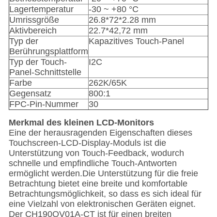
Lagertemperatur
-30 ~ +80 °C
Umrissgröße
26.8*72*2.28 mm
Aktivbereich
22.7*42,72 mm
Typ der
Kapazitives Touch-Panel
Berührungsplattform
Typ der Touch-
I2C
Panel-Schnittstelle
Farbe
262K/65K
Gegensatz
800:1
FPC-Pin-Nummer
30
Merkmal des kleinen LCD-Monitors
Eine der herausragenden Eigenschaften dieses
Touchscreen-LCD-Display-Moduls ist die
Unterstützung von Touch-Feedback, wodurch
schnelle und empfindliche Touch-Antworten
ermöglicht werden.Die Unterstützung für die freie
Betrachtung bietet eine breite und komfortable
Betrachtungsmöglichkeit, so dass es sich ideal für
eine Vielzahl von elektronischen Geräten eignet.
Der CH190QV01A-CT ist für einen breiten