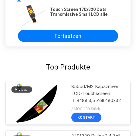
Touch Screen 170x320 Dots
Transmissive Small LCD alle
Betrachtenrichtung
Fortsetzen
Top Produkte
850cd/M2 Kapazitiver
LCD-Touchscreen
ILI9488 3,5 Zoll 480x320
Punkte
/ MOQ:100 Stück
KONTAKT