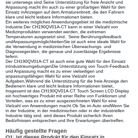
sie unterwegs sind.Seine Unterstützung für freie Ansicht und
Anpassung macht ihn auch zu einer großartigen Wahl für den
Einsatz in
Anzeigen auf dem Armaturenbrett
, die den Fahrern
klare und leicht lesbare Informationen bieten.
Ein weiteres mögliches Anwendungsgebiet ist die medizinische
Industrie.Der CH190QV01A-CT kann in einer Vielzahl von
Medizinprodukten verwendet werden, die extremen
Temperaturen ausgesetzt sind.. Seine Berührungsfeedback
und
Anpassungsmöglichkeiten
Sie ist auch eine ideale Wahl für
die Verwendung in medizinischen Überwachungs- und
Diagnosegeräten, die genaue und zuverlässige Ergebnisse
liefern.
Der CH190QV01A-CT ist auch eine gute Wahl für den Einsatz
in
Industrieumgebungen
Die Unterstützung von Touch-Feedback
und Anpassung macht es zu einer vielseitigen und
anpassungsfähigen Wahl für eine Vielzahl von
Aufgaben,Während die Unterstützung für die freie Anzeige den
Bedienern klare und leicht lesbare Informationen bietet,.
Insgesamt ist das CH190QV01A-CT Touch Screen LCD Display
ein hochwertiges Produkt mit einer Reihe von Funktionen und
Vorteilen, was es zu einer ausgezeichneten Wahl für eine
Vielzahl von Anwendungen macht.Ob Sie im Auto sindWenn Sie
in der Industrie, in der medizinischen oder in der industriellen
Industrie tätig sind, wird dieses Produkt sicherlich Ihren
Bedürfnissen entsprechen und Ihre Erwartungen übertreffen.
Häufig gestellte Fragen
Q1. Ist dieses Produkt für den Einsatz in