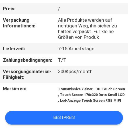
Preis:
/
KONTAKT
Verpackung
Alle Produkte werden auf
MIT
Informationen:
richtigen Weg, ihn sicher zu
UNS
halten verpackt. Für kleine
Größen von Produk
Lieferzeit:
7-15 Arbeitstage
BITTE UM
EIN
Zahlungsbedingungen:
T/T
ANGEBOT
Versorgungsmaterial-
300Kpcs/month
Fähigkeit:
SITEMAP
Markieren:
Transmissive kleiner LCD-Touch Screen
,
Touch Screen 170x320 Dots Small LCD
,
Lcd-Anzeige Touch Screen RGB MIPI
PRIVACY
POLICY
BESTPREIS