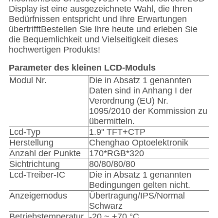
Display ist eine ausgezeichnete Wahl, die Ihren
Bedürfnissen entspricht und Ihre Erwartungen
übertrifftBestellen Sie Ihre heute und erleben Sie
die Bequemlichkeit und Vielseitigkeit dieses
hochwertigen Produkts!
Parameter des kleinen LCD-Moduls
Modul Nr.
Die in Absatz 1 genannten
Daten sind in Anhang I der
Verordnung (EU) Nr.
1095/2010 der Kommission zu
übermitteln.
Lcd-Typ
1.9" TFT+CTP
Herstellung
Chenghao Optoelektronik
Anzahl der Punkte
170*RGB*320
Sichtrichtung
80/80/80/80
Lcd-Treiber-IC
Die in Absatz 1 genannten
Bedingungen gelten nicht.
Anzeigemodus
Übertragung/IPS/Normal
Schwarz
Betriebstemperatur
-20 ~ +70 °C