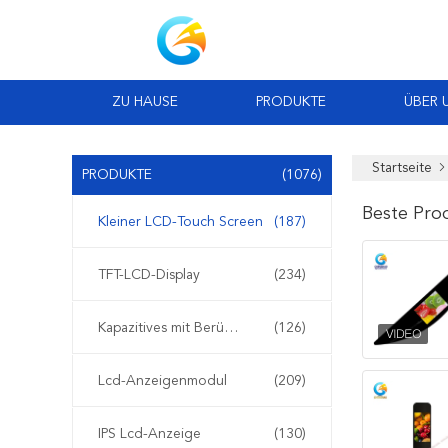
ZU HAUSE
PRODUKTE
ÜBER 
Startseite
PRODUKTE
(1076)
Beste Pro
Kleiner LCD-Touch Screen
(187)
TFT-LCD-Display
(234)
Kapazitives mit Berührungseingabe Bildschirm TFT LCDs
(126)
Lcd-Anzeigenmodul
(209)
IPS Lcd-Anzeige
(130)