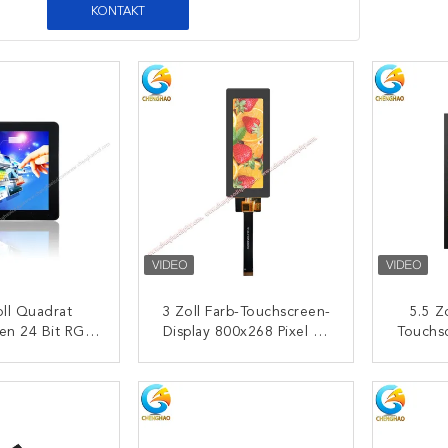
KONTAKT
oll Quadrat
3 Zoll Farb-Touchscreen-
5.5 Z
en 24 Bit RGB
Display 800x268 Pixel 25
Touchs
Effekt 480X480
Pins IPS Tft LCD-Modul
Pixe
LCD-Panel
S
ONTAKT
KONTAKT