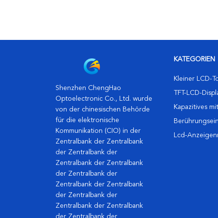
KATEGORIEN
Kleiner LCD-T
Shenzhen ChengHao
TFT-LCD-Displ
Optoelectronic Co., Ltd. wurde
Kapazitives mi
von der chinesischen Behörde
für die elektronische
Berührungsein
Kommunikation (CIO) in der
TFT LCDs
Lcd-Anzeige
Zentralbank der Zentralbank
der Zentralbank der
Zentralbank der Zentralbank
der Zentralbank der
Zentralbank der Zentralbank
der Zentralbank der
Zentralbank der Zentralbank
der Zentralbank der