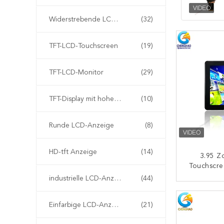
Widerstrebende LCD-Anzeige
(32)
TFT-LCD-Touchscreen
(19)
TFT-LCD-Monitor
(29)
TFT-Display mit hoher Helligkeit
(10)
Runde LCD-Anzeige
(8)
HD-tft Anzeige
(14)
3.95 Z
Touchscre
All Black 
industrielle LCD-Anzeige
(44)
TFT 
K
Einfarbige LCD-Anzeige
(21)