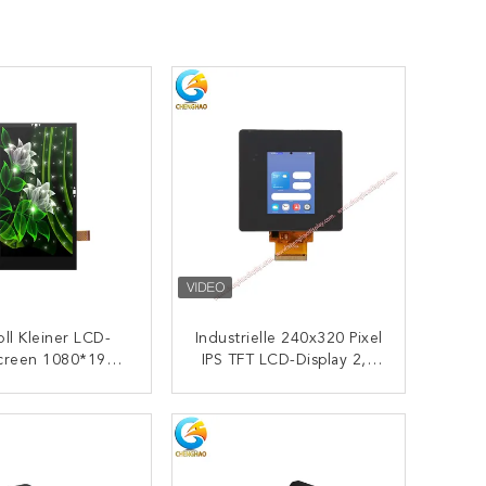
oll Kleiner LCD-
Industrielle 240x320 Pixel
creen 1080*1920
IPS TFT LCD-Display 2,4
l 31 Pins MIPI-
Zoll Mit Touchscreen
chnittstelle
KONTAKT
KONTAKT