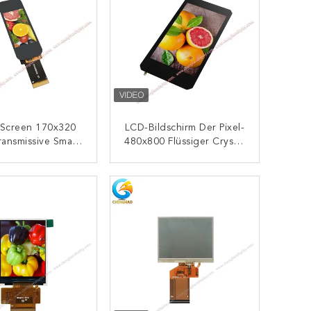
 Screen 170x320
LCD-Bildschirm Der Pixel-
ransmissive Small
480x800 Flüssiger Crystal
LCD Alle
Display Module Vertical
achtenrichtung
4.3inch 40pin
KONTAKT
KONTAKT