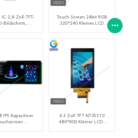
 IC 2,8-Zoll-TFT-
Touch Screen 24bit RGB
-Bildschirm,
320*240 Kleines LCD
Vertikaler
3.5inch TFT
htungswinkel Von
Widerstrebendes Mit
KONTAKT
KONTAKT
6 Uhr
Berührungseingabe
Bildschirm
ll IPS Kapazitiver
4.3 Zoll TFT NT35510
ouchscreen
480*800 Kleiner LCD-
uflösendes LCD-
Touchscreen
splay-Modul
KONTAKT
KONTAKT