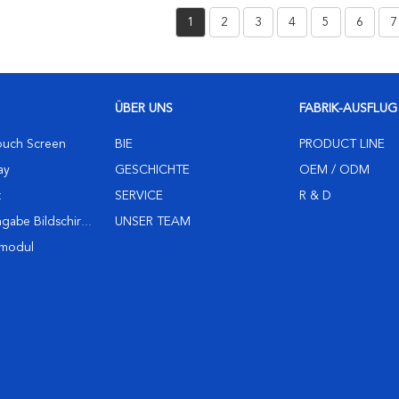
1
2
3
4
5
6
7
ÜBER UNS
FABRIK-AUSFLUG
ouch Screen
BIE
PRODUCT LINE
ay
GESCHICHTE
OEM / ODM
t
SERVICE
R & D
gabe Bildschirm
UNSER TEAM
nmodul