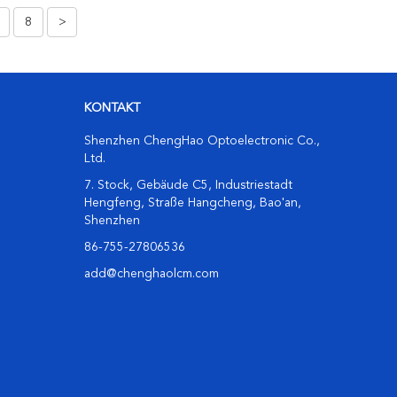
8
>
KONTAKT
Shenzhen ChengHao Optoelectronic Co.,
Ltd.
7. Stock, Gebäude C5, Industriestadt
Hengfeng, Straße Hangcheng, Bao'an,
Shenzhen
86-755-27806536
add@chenghaolcm.com