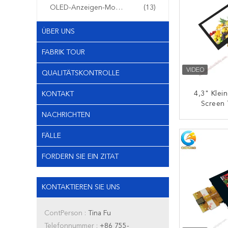
OLED-Anzeigen-Modul
(13)
ÜBER UNS
FABRIK TOUR
QUALITÄTSKONTROLLE
4,3" Klei
KONTAKT
Screen 
480x272 D
NACHRICHTEN
K
FÄLLE
FORDERN SIE EIN ZITAT
KONTAKTIEREN SIE UNS
ContPerson :
Tina Fu
Telefonnummer :
+86 755-