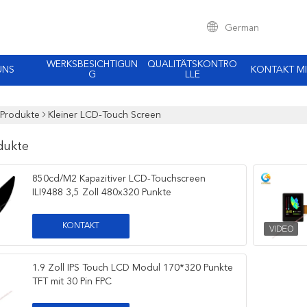
German
WERKSBESICHTIGUN
QUALITÄTSKONTRO
UNS
KONTAKT MI
G
LLE
Produkte
Kleiner LCD-Touch Screen
dukte
850cd/M2 Kapazitiver LCD-Touchscreen
ILI9488 3,5 Zoll 480x320 Punkte
KONTAKT
1.9 Zoll IPS Touch LCD Modul 170*320 Punkte
TFT mit 30 Pin FPC