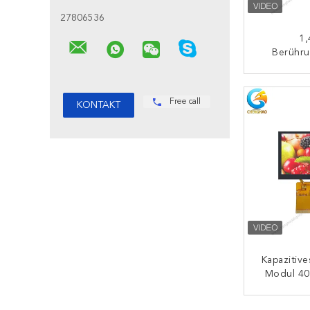
27806536
1,
Berühr
Bildschir
TFT-Anze
K
128*12
Free call
Kapazitive
Modul 40
Zoll-TFT
K