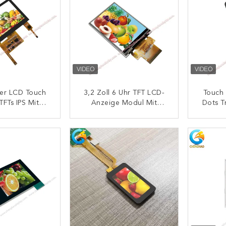
ner LCD Touch
3,2 Zoll 6 Uhr TFT LCD-
Touch
TFTs IPS Mit
Anzeige Modul Mit
Dots T
ot Resolution
Vertikalem Streifen RGB
Betr
ONTAKT
KONTAKT