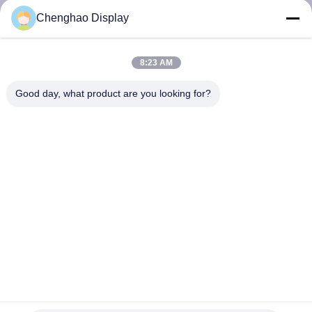
Chenghao Display
KONTAKT
MIT
8:23 AM
UNS
Good day, what product are you looking for?
BITTE UM
EIN
ANGEBOT
SITEMAP
PRIVACY
POLICY
3,2 Zoll 6 Uhr TFT LCD-Anzeige Modul mit vertikalem
Streifen RGB