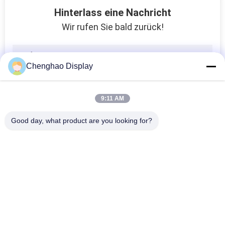
Custom OEM ODM 2,1 Zoll ST7701S TFT LCD Farbmonitor 480*480 Punkte
Hinterlass eine Nachricht
6 Uhr LCD-Display-Modul
Wir rufen Sie bald zurück!
600 cd m2 TFT-LCD-Display
3.5 Zoll Helligkeit 600cd m2 TFT IPS-Display Ili9486 Touchscreen
8 Zoll 1200x1920 39PIN TFT-LCD-Monitor zur Gesichtserkennung durch Türglocke
Chenghao Display
IPS-Display-Modus MIPI-Schnittstelle 1500cd M2 8 Zoll TFT-LCD-Monitor
4spuriges MIPI-Industrial Touch Display MIPI-Schnittstelle TFT 7 Zoll Touchscreen
9:11 AM
7 Zoll Breite 164,9 mm Industrie-LCD-Display IPS Anzeige MIPI-LCD-Panel
Good day, what product are you looking for?
MIPI-Schnittstelle mit 4 Fahrbahnen 500cd m2 hohe Helligkeit LCD-Display 1024*600 Auflösung
Bright1024*600 500cd m2 Industrie-LCD-Display mit 4 Spuren MIPI-Schnittstelle
TN Winkel 1024X600 9 Zoll LCD-Bildschirm 24 Bit RGB-Schnittstelle
Beliebte Kategorien
Alle
Kleiner LCD-Touch
TFT-LCD-Display