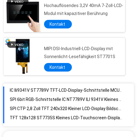
Hochauflösendes 3,2V 40mA 7-Zoll-LCD-
Modul mit kapazitiver Berührung
Kontakt
MIPI DSI-Industriell-LCD-Display mit
Sonnenlicht-Lesefähigkeit ST7701S
IC Ili9341V ST7789V TFT-LCD-Display-Schnittstelle MCU 2,4 Zoll LCD-Bildschirm
SPI 6bit RGB-Schnittstelle IC NT7789V ILI 9341V Kleines TFT-Display
Kontakt
SPI CTP 2,8 Zoll TFT 240x320 Kleiner LCD-Display Bildschirm Kapazitiv berührbar
TFT 128x128 ST7735S Kleines LCD-Touchscreen-Display SPI-Schnittstelle
7 Zoll Antrieb IC GT911 TFT LCD-Display für Industrie
240*320 IC NT7789V ILI9341V 2,4 Zoll TFT-LCD-Modul SPI-Schnittstelle
800×480 Auflösung CTP TFT LCD Touchscreen W180*H119mm
Treiber-IC GT911 TFT-LCD-Display 24 Bit 8080 Schnittstelle 7-Zoll-Lcd-Modul
8080 Schnittstelle TN 7 Zoll TFT LCD-Display Modul Treiber IC GT911