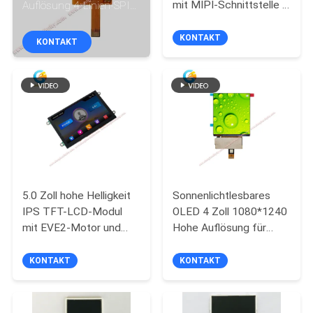
mit MIPI-Schnittstelle &
Auflösung 4-Linien-SPI-
kapazitivem Touch
Display
KONTAKT
KONTAKT
KONTAKT
MIT
UNS
BITTE UM
EIN
ANGEBOT
5.0 Zoll hohe Helligkeit
Sonnenlichtlesbares
SITEMAP
IPS TFT-LCD-Modul
OLED 4 Zoll 1080*1240
mit EVE2-Motor und
Hohe Auflösung für
kapazitivem Touch-SPI-
Outdoor-
PRIVACY
Display
Elektronikgeräte
KONTAKT
KONTAKT
POLICY