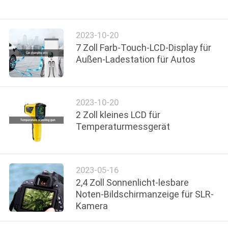
KONTAKT
2023-10-20
MIT
7 Zoll Farb-Touch-LCD-Display für
UNS
Außen-Ladestation für Autos
BITTE UM
2023-10-20
EIN
2 Zoll kleines LCD für
ANGEBOT
Temperaturmessgerät
SITEMAP
2023-05-16
2,4 Zoll Sonnenlicht-lesbare
PRIVACY
Noten-Bildschirmanzeige für SLR-
POLICY
Kamera