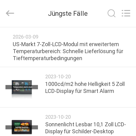
Shenzhen
ChengHao
Optoelectronic
Jüngste Fälle
Co.,
Ltd..
All
Rights
ZU
Reserved.
2026-03-09
HAUSE
US-Markt 7-Zoll-LCD-Modul mit erweitertem
Temperaturbereich: Schnelle Lieferlösung für
Tieftemperaturbedingungen
PRODUKTE
2023-10-20
ÜBER
1000cd/m2 hohe Helligkeit 5 Zoll
UNS
LCD-Display für Smart Alarm
WERKSBESICHTIGUNG
2023-10-20
Sonnenlicht Lesbar 10,1 Zoll LCD-
QUALITÄTSKONTROLLE
Display für Schilder-Desktop