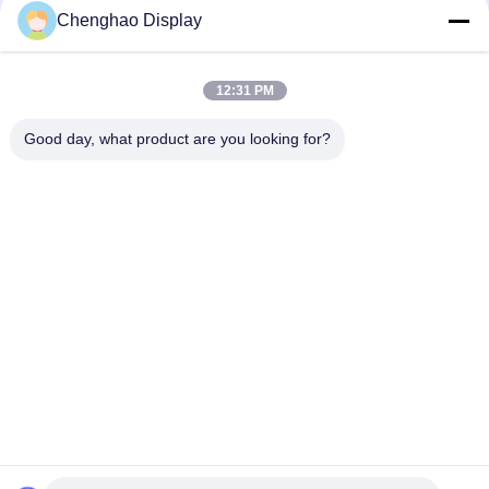
Display-Modul für Festnetztelefon
Chenghao Display
anpassen
12:31 PM
loading...
Good day, what product are you looking for?
Beliebte Kategorien
Alle
Kleiner LCD-Touch 
TFT-LCD-Display
Screen
Kapazitives Mit 
Lcd-Anzeigenmodul
Berührungseingabe 
Bildschirm TFT LCDs
Widerstrebende 
IPS Lcd-Anzeige
LCD-Anzeige
TFT-LCD-
TFT-LCD-Monitor
Touchscreen