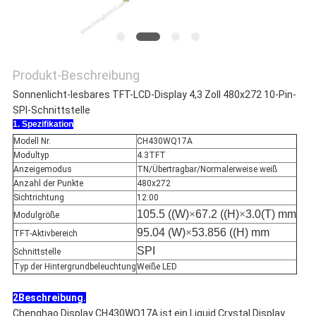
Produkt-Beschreibung
Sonnenlicht-lesbares TFT-LCD-Display 4,3 Zoll 480x272 10-Pin-
SPI-Schnittstelle
1. Spezifikation
Modell Nr.
CH430WQ17A
Modultyp
4.3TFT
Anzeigemodus
TN/Übertragbar/Normalerweise weiß
Anzahl der Punkte
480x272
Sichtrichtung
12:00
105.5 ((W)
×
67.2 ((H)
×
3.0(T) mm
Modulgröße
95.04 (W)
×
53.856 ((H) mm
TFT-Aktivbereich
SPI
Schnittstelle
Typ der Hintergrundbeleuchtung
Weiße LED
2Beschreibung.
Chenghao Display CH430WQ17A ist ein Liquid Crystal Display