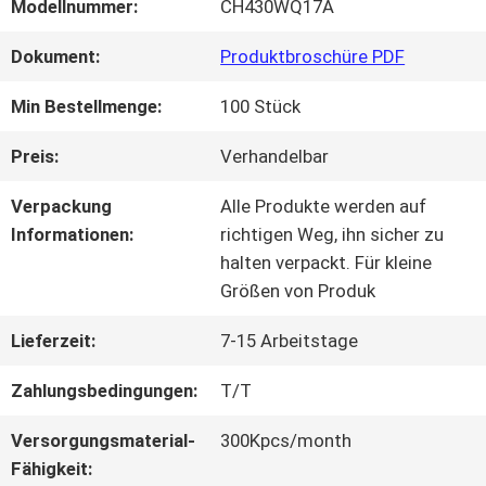
Modellnummer:
CH430WQ17A
QUALITÄTSKONTROLLE
Dokument:
Produktbroschüre PDF
Min Bestellmenge:
100 Stück
KONTAKT
Preis:
Verhandelbar
MIT
Verpackung
Alle Produkte werden auf
UNS
Informationen:
richtigen Weg, ihn sicher zu
halten verpackt. Für kleine
Größen von Produk
BITTE UM
Lieferzeit:
7-15 Arbeitstage
EIN
Zahlungsbedingungen:
T/T
ANGEBOT
Versorgungsmaterial-
300Kpcs/month
Fähigkeit: