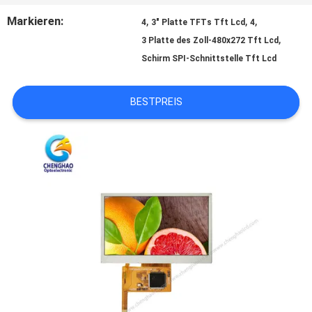
SITEMAP
Markieren:
,
,
,
4
3" Platte TFTs Tft Lcd
4
,
3 Platte des Zoll-480x272 Tft Lcd
PRIVACY
Schirm SPI-Schnittstelle Tft Lcd
POLICY
BESTPREIS