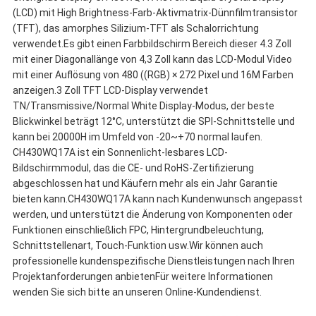
(LCD) mit High Brightness-Farb-Aktivmatrix-Dünnfilmtransistor
(TFT), das amorphes Silizium-TFT als Schalorrichtung
verwendet.Es gibt einen Farbbildschirm Bereich dieser 4.3 Zoll
mit einer Diagonallänge von 4,3 Zoll kann das LCD-Modul Video
mit einer Auflösung von 480 ((RGB) × 272 Pixel und 16M Farben
anzeigen.3 Zoll TFT LCD-Display verwendet
TN/Transmissive/Normal White Display-Modus, der beste
Blickwinkel beträgt 12°C, unterstützt die SPI-Schnittstelle und
kann bei 20000H im Umfeld von -20~+70 normal laufen.
CH430WQ17A ist ein Sonnenlicht-lesbares LCD-
Bildschirmmodul, das die CE- und RoHS-Zertifizierung
abgeschlossen hat und Käufern mehr als ein Jahr Garantie
bieten kann.CH430WQ17A kann nach Kundenwunsch angepasst
werden, und unterstützt die Änderung von Komponenten oder
Funktionen einschließlich FPC, Hintergrundbeleuchtung,
Schnittstellenart, Touch-Funktion usw.Wir können auch
professionelle kundenspezifische Dienstleistungen nach Ihren
Projektanforderungen anbietenFür weitere Informationen
wenden Sie sich bitte an unseren Online-Kundendienst.