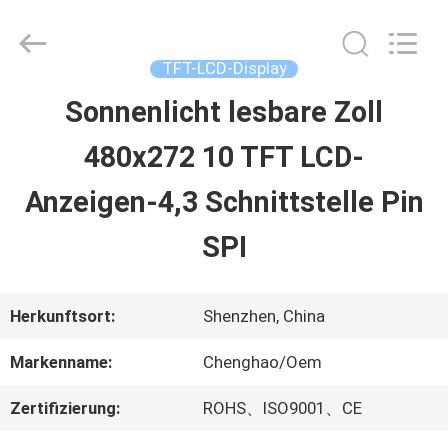
2026
Shenzhen
ChengHao
Optoelectronic
TFT-LCD-Display
Co.,
Ltd..
Sonnenlicht lesbare Zoll
ZU
All
Rights
480x272 10 TFT LCD-
HAUSE
Reserved.
Anzeigen-4,3 Schnittstelle Pin
PRODUKTE
SPI
ÜBER
Herkunftsort:
Shenzhen, China
UNS
Markenname:
Chenghao/Oem
Zertifizierung:
ROHS、ISO9001、CE
WERKSBESICHTIGUNG