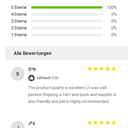
5 Sterne
100%
4 Sterne
0%
3 Sterne
0%
2 Sterne
0%
1 Sterne
0%
Alle Bewertungen
S*h
S
Hilfreich (13)
The product quality is excellent ,it was well
packed Shipping is fast and quick and supplier is
also friendly and polite Highly recommended
J*s
J