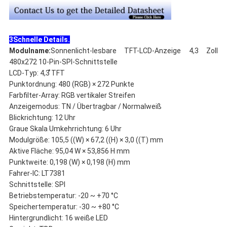
3Schnelle Details.
Modulname:
Sonnenlicht-lesbare TFT-LCD-Anzeige 4,3 Zoll
480x272 10-Pin-SPI-Schnittstelle
LCD-Typ: 4,3 ̊TFT
Punktordnung: 480 (RGB) × 272 Punkte
Farbfilter-Array: RGB vertikaler Streifen
Anzeigemodus: TN / Übertragbar / Normalweiß
Blickrichtung: 12 Uhr
Graue Skala Umkehrrichtung: 6 Uhr
Modulgröße: 105,5 ((W) × 67,2 ((H) × 3,0 ((T) mm
Aktive Fläche: 95,04 W × 53,856 H mm
Punktweite: 0,198 (W) × 0,198 (H) mm
Fahrer-IC: LT7381
Schnittstelle: SPI
Betriebstemperatur: -20 ~ +70 °C
Speichertemperatur: -30 ~ +80 °C
Hintergrundlicht: 16 weiße LED