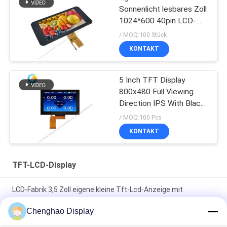
Sonnenlicht lesbares Zoll
1024*600 40pin LCD-
Anzeigen-7、
/ MOQ:100 Stück
KONTAKT
5 Inch TFT Display
800x480 Full Viewing
Direction IPS With Black
Glass Cover
/ MOQ:100 Pcs
KONTAKT
TFT-LCD-Display
LCD-Fabrik 3,5 Zoll eigene kleine Tft-Lcd-Anzeige mit
Kapazitäts-Touch
Chenghao Display
7 In 50 Pin 250cd/m2 800x480 Rgb Tft Lcd Monitor