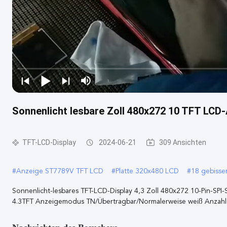
Sonnenlicht lesbare Zoll 480x272 10 TFT LCD-A
TFT-LCD-Display
2024-06-21
309 Ansichten
#
Anzeige ST7789V TFT LCD
#
Platte 320x480 LCD
#
18 gebiss
Sonnenlicht-lesbares TFT-LCD-Display 4,3 Zoll 480x272 10-Pin-SPI
4.3TFT Anzeigemodus TN/Übertragbar/Normalerweise weiß Anzahl d