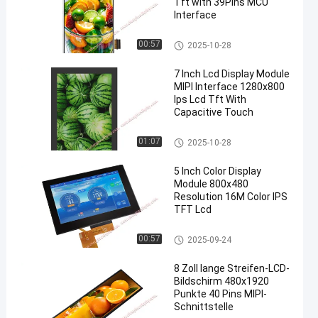
Tft with 39Pins MCU
Interface
TFT-LCD-Display
00:57
2025-10-28
7 Inch Lcd Display Module
MIPI Interface 1280x800
Ips Lcd Tft With
Capacitive Touch
TFT-LCD-Display
01:07
2025-10-28
5 Inch Color Display
Module 800x480
Resolution 16M Color IPS
TFT Lcd
TFT-LCD-Display
00:57
2025-09-24
8 Zoll lange Streifen-LCD-
Bildschirm 480x1920
Punkte 40 Pins MIPI-
Schnittstelle