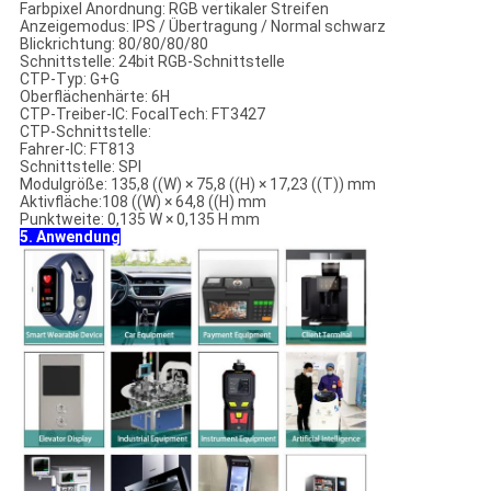
Farbpixel Anordnung: RGB vertikaler Streifen
Anzeigemodus: IPS / Übertragung / Normal schwarz
Blickrichtung: 80/80/80/80
Schnittstelle: 24bit RGB-Schnittstelle
CTP-Typ: G+G
Oberflächenhärte: 6H
CTP-Treiber-IC: FocalTech: FT3427
CTP-Schnittstelle:
Fahrer-IC: FT813
Schnittstelle: SPI
Modulgröße: 135,8 ((W) × 75,8 ((H) × 17,23 ((T)) mm
Aktivfläche:108 ((W) × 64,8 ((H) mm
Punktweite: 0,135 W × 0,135 H mm
5. Anwendung