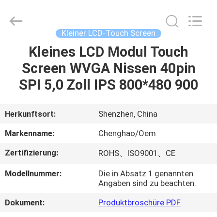
Shenzhen
ChengHao
Optoelectronic
Co.,
Ltd..
Kleiner LCD-Touch Screen
All
Rights
Kleines LCD Modul Touch
ZU
Reserved.
Screen WVGA Nissen 40pin
HAUSE
SPI 5,0 Zoll IPS 800*480 900
PRODUKTE
Herkunftsort:
Shenzhen, China
ÜBER
Markenname:
Chenghao/Oem
UNS
Zertifizierung:
ROHS、ISO9001、CE
Modellnummer:
Die in Absatz 1 genannten
WERKSBESICHTIGUNG
Angaben sind zu beachten.
Dokument:
Produktbroschüre PDF
QUALITÄTSKONTROLLE