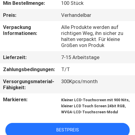
Min Bestellmenge:
100 Stück
KONTAKT
Preis:
Verhandelbar
MIT
Verpackung
Alle Produkte werden auf
UNS
Informationen:
richtigen Weg, ihn sicher zu
halten verpackt. Für kleine
Größen von Produk
BITTE UM
Lieferzeit:
7-15 Arbeitstage
EIN
Zahlungsbedingungen:
T/T
ANGEBOT
Versorgungsmaterial-
300Kpcs/month
Fähigkeit:
SITEMAP
Markieren:
,
Kleiner LCD-Touchscreen mit 900 Nits
,
kleiner LCD Touch Screen 24bit RGB
PRIVACY
WVGA-LCD-Touchscreen-Modul
POLICY
BESTPREIS