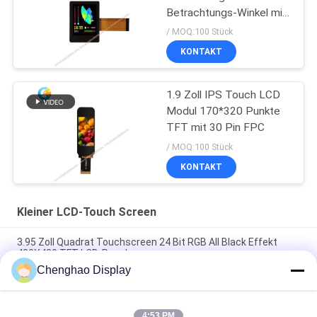
Betrachtungs-Winkel mit
I2C TP
/ MOQ:100 Stück
KONTAKT
1.9 Zoll IPS Touch LCD
Modul 170*320 Punkte
TFT mit 30 Pin FPC
/ MOQ:100 Stück
KONTAKT
Kleiner LCD-Touch Screen
3.95 Zoll Quadrat Touchscreen 24 Bit RGB All Black Effekt
480X480 TFT LCD-Panel
Chenghao Display
3 Zoll Farb-Touchscreen-Display 800x268 Pixel 25 Pins IPS Tft
LCD-Modul
4:53 PM