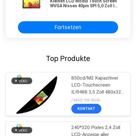
Kleines LCD Modul Touch Screen
WVGA Nissen 40pin SPI 5,0 Zoll IPS
800*480 900
Fortsetzen
Top Produkte
850cd/M2 Kapazitiver
LCD-Touchscreen
ILI9488 3,5 Zoll 480x320
Punkte
/ MOQ:100 Stück
KONTAKT
240*320 Pixles 2,4 Zoll
LCD-Anzeige aller