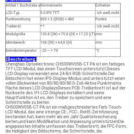
Artikel 1 Buchstabe a
Normenwerte
Einheiten
LCD-Typ
5.0 IPS TFT
- Ich weiß nicht.
Punkteordnung
800 × 3 ((RGB) × 480
Punkte
Treiber-IC
* *
- Ich weiß nicht.
Modulgröße
135.8 ((W) × 75.8 ((H) × 17.23 ((T)
mm
Aktivbereich
108 ((W) × 64,8 ((H)
mm
Betriebstemperatur
- 20 ~ + 70
°C
2Beschreibung.
Chenghao Optoelectronic CH500WV05B-CT-PA ist ein farbiges
TFT-LCD-Modul, das einen Touchscreen unterstützt.Dieses
LCD-Display verwendet eine 24-Bit-RGB-Schnittstelle.Der
Bildschirm hat einen IPS-Display-Modus und unterstützt einen
vollen Blickwinkel von 80/80/80/80.0-Zoll-Aktive Punktmatrix
Fläche dieses LCD-DisplaysDieses PCB-Treiberbrett ist auf der
Rückseite des tft-LCD-Displays installiert.und seine
Hauptfunktion ist es, den Treiber zu speichern und eine
Schnittstelle zu bieten.
CH500WV05B-CT-PA ist ein maßgeschneidertes Farb-Touch-
LCD-Modul, das eine strenge CE-, FCC-, RoHS-Zertifizierung
bestanden hat, kann mehr als ein Jahr Qualitätssicherung
bieten,und kann Modifikation und Anpassung unterstützenDie
angepassten Inhalte umfassen das Treiberbrett, die FPC-Form,
die Helligkeit des Bildschirms, die Schnittstelle, die