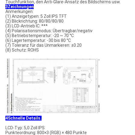
Touchfunktion, den Anti-Glare-Ansatz des Bildschirms usw.
3Zeichnungen
Anmerkungen:
(1) Anzeigetypen: 5 Zoll IPS TFT
(2) Blickrichtung: 80/80/80/80
(3) LCD-Antrieb IC: ***
(4) Polarisationsmodus: Übertragbar/negativ
(5) Betriebstemperatur: -20 ~ 70 °C
(6) Lagertemperatur: -30 bis 80 °C
(7) Toleranz für das Unmarkieren: ±0.20
(8) Schutz: ROHS
4Schnelle Details.
LCD-Typ: 5,0 Zoll IPS
Punkteordnung: 800×3 (RGB) × 480 Punkte