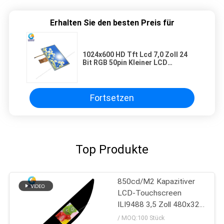
Erhalten Sie den besten Preis für
1024x600 HD Tft Lcd 7,0 Zoll 24
Bit RGB 50pin Kleiner LCD
Touchscreen
Fortsetzen
Top Produkte
850cd/M2 Kapazitiver
LCD-Touchscreen
ILI9488 3,5 Zoll 480x320
Punkte
/ MOQ:100 Stück