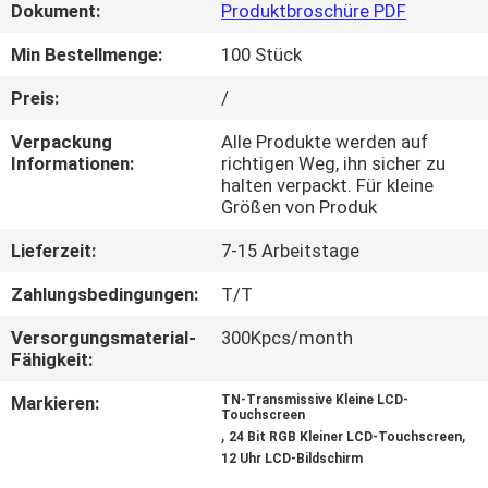
Dokument:
Produktbroschüre PDF
KONTAKT
Min Bestellmenge:
100 Stück
MIT
Preis:
/
UNS
Verpackung
Alle Produkte werden auf
Informationen:
richtigen Weg, ihn sicher zu
halten verpackt. Für kleine
BITTE UM
Größen von Produk
EIN
Lieferzeit:
7-15 Arbeitstage
ANGEBOT
Zahlungsbedingungen:
T/T
SITEMAP
Versorgungsmaterial-
300Kpcs/month
Fähigkeit:
PRIVACY
Markieren:
TN-Transmissive Kleine LCD-
Touchscreen
,
,
POLICY
24 Bit RGB Kleiner LCD-Touchscreen
12 Uhr LCD-Bildschirm