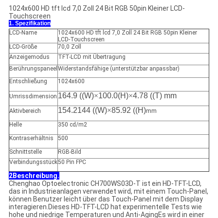
1024x600 HD tft lcd 7,0 Zoll 24 Bit RGB 50pin Kleiner LCD-
Touchscreen
1. Spezifikation
LCD-Name
1024x600 HD tft lcd 7,0 Zoll 24 Bit RGB 50pin Kleiner
LCD-Touchscreen
LCD-Größe
70,0 Zoll
Anzeigemodus
TFT-LCD mit Übertragung
Berührungspaneel
Widerstandsfähige (unterstützbar anpassbar)
Entschließung
1024x600
164.9 ((W)
×
100.0(H)
×
4.78 ((T) mm
Umrissdimension
154.2144 ((W)
×
85.92 ((H)
Aktivbereich
mm
Helle
350 cd/m2
Kontraserhältnis
500
Schnittstelle
RGB-Bild
Verbindungsstück
50 Pin FPC
2Beschreibung.
Chenghao Optoelectronic CH700WS03D-T ist ein HD-TFT-LCD,
das in Industrieanlagen verwendet wird, mit einem Touch-Panel,
können Benutzer leicht über das Touch-Panel mit dem Display
interagieren.Dieses HD-TFT-LCD hat experimentelle Tests wie
hohe und niedrige Temperaturen und Anti-AgingEs wird in einer