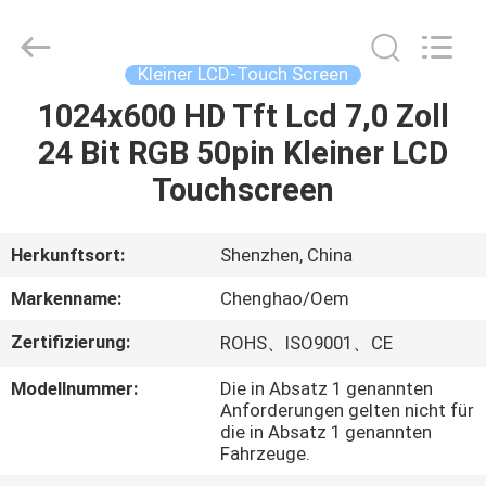
Shenzhen
ChengHao
Optoelectronic
Co.,
Ltd..
Kleiner LCD-Touch Screen
All
Rights
1024x600 HD Tft Lcd 7,0 Zoll
ZU
Reserved.
24 Bit RGB 50pin Kleiner LCD
HAUSE
Touchscreen
PRODUKTE
Herkunftsort:
Shenzhen, China
ÜBER
Markenname:
Chenghao/Oem
UNS
Zertifizierung:
ROHS、ISO9001、CE
Modellnummer:
Die in Absatz 1 genannten
WERKSBESICHTIGUNG
Anforderungen gelten nicht für
die in Absatz 1 genannten
Fahrzeuge.
QUALITÄTSKONTROLLE