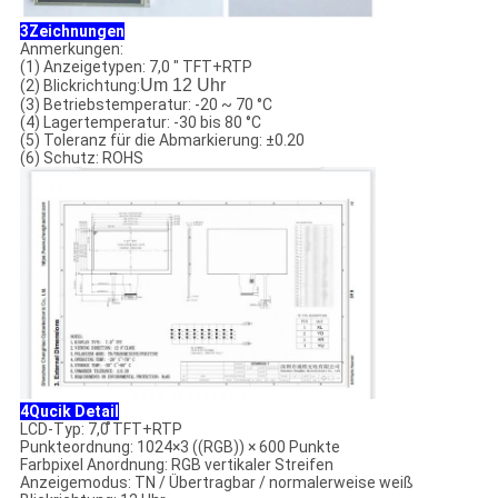
3Zeichnungen
Anmerkungen:
(1) Anzeigetypen: 7,0 " TFT+RTP
Um 12 Uhr
(2) Blickrichtung:
(3) Betriebstemperatur: -20 ~ 70 °C
(4) Lagertemperatur: -30 bis 80 °C
(5) Toleranz für die Abmarkierung: ±0.20
(6) Schutz: ROHS
4Qucik Detail
LCD-Typ: 7,0 ̊TFT+RTP
Punkteordnung: 1024×3 ((RGB)) × 600 Punkte
Farbpixel Anordnung: RGB vertikaler Streifen
Anzeigemodus: TN / Übertragbar / normalerweise weiß