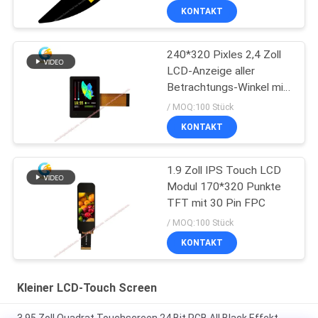
KONTAKT
240*320 Pixles 2,4 Zoll
LCD-Anzeige aller
Betrachtungs-Winkel mit
I2C TP
/ MOQ:100 Stück
KONTAKT
1.9 Zoll IPS Touch LCD
Modul 170*320 Punkte
TFT mit 30 Pin FPC
/ MOQ:100 Stück
KONTAKT
Kleiner LCD-Touch Screen
3.95 Zoll Quadrat Touchscreen 24 Bit RGB All Black Effekt