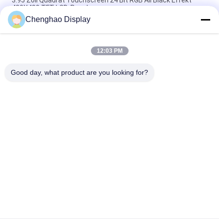
480X480 TFT LCD-Panel
Chenghao Display
3 Zoll Farb-Touchscreen-Display 800x268 Pixel 25 Pins IPS Tft
LCD-Modul
12:03 PM
5.5 Zoll Kleiner LCD-Touchscreen 1080*1920 Pixel 31 Pins
MIPI-Schnittstelle
Good day, what product are you looking for?
Beliebte Kategorien
Alle
Kleiner LCD-Touch 
TFT-LCD-Display
Screen
Kapazitives Mit 
Lcd-Anzeigenmodul
Berührungseingabe 
Bildschirm TFT LCDs
Widerstrebende 
IPS Lcd-Anzeige
LCD-Anzeige
TFT-LCD-
TFT-LCD-Monitor
Touchscreen