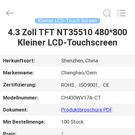
Shenzhen
ChengHao
Optoelectronic
Co.,
Ltd..
Kleiner LCD-Touch Screen
All
Rights
4.3 Zoll TFT NT35510 480*800
ZU
Reserved.
Kleiner LCD-Touchscreen
HAUSE
PRODUKTE
Herkunftsort:
Shenzhen, China
Markenname:
Chenghao/Oem
ÜBER
Zertifizierung:
ROHS、ISO9001、CE
UNS
Modellnummer:
CH430WV17A-CT
WERKSBESICHTIGUNG
Dokument:
Produktbroschüre PDF
Min Bestellmenge:
100 Stück
QUALITÄTSKONTROLLE
Preis:
/