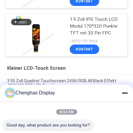
KONTAKT
1.9 Zoll IPS Touch LCD
Modul 170*320 Punkte
TFT mit 30 Pin FPC
/ MOQ:100 Stück
KONTAKT
Kleiner LCD-Touch Screen
3.95 Zoll Quadrat Touchscreen 24 Bit RGB All Black Effekt
480X480 TFT LCD-Panel
Chenghao Display
3 Zoll Farb-Touchscreen-Display 800x268 Pixel 25 Pins IPS Tft
LCD-Modul
6:14 AM
5.5 Zoll Kleiner LCD-Touchscreen 1080*1920 Pixel 31 Pins
MIPI-Schnittstelle
Good day, what product are you looking for?