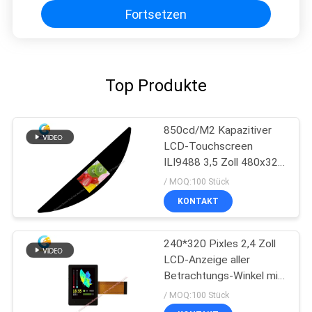
Fortsetzen
Top Produkte
850cd/M2 Kapazitiver
LCD-Touchscreen
ILI9488 3,5 Zoll 480x320
Punkte
/ MOQ:100 Stück
KONTAKT
240*320 Pixles 2,4 Zoll
LCD-Anzeige aller
Betrachtungs-Winkel mit
I2C TP
/ MOQ:100 Stück