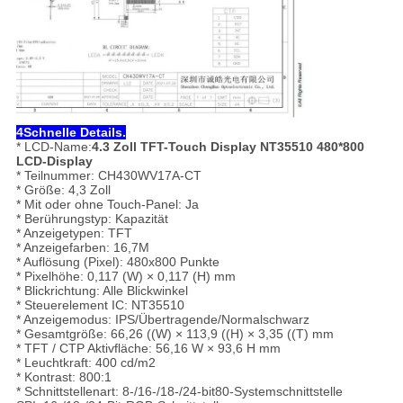
4Schnelle Details.
* LCD-Name:
4.3 Zoll TFT-Touch Display NT35510 480*800
LCD-Display
* Teilnummer: CH430WV17A-CT
* Größe: 4,3 Zoll
* Mit oder ohne Touch-Panel: Ja
* Berührungstyp: Kapazität
* Anzeigetypen: TFT
* Anzeigefarben: 16,7M
* Auflösung (Pixel): 480x800 Punkte
* Pixelhöhe: 0,117 (W) × 0,117 (H) mm
* Blickrichtung: Alle Blickwinkel
* Steuerelement IC: NT35510
* Anzeigemodus: IPS/Übertragende/Normalschwarz
* Gesamtgröße: 66,26 ((W) × 113,9 ((H) × 3,35 ((T) mm
* TFT / CTP Aktivfläche: 56,16 W × 93,6 H mm
* Leuchtkraft: 400 cd/m2
* Kontrast: 800:1
* Schnittstellenart: 8-/16-/18-/24-bit80-Systemschnittstelle