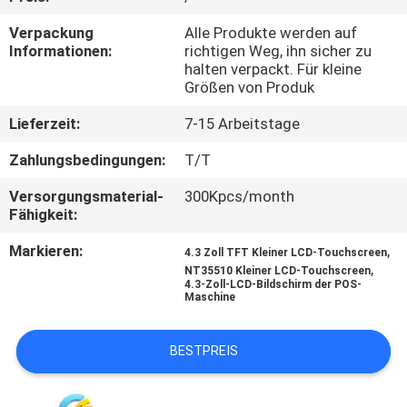
Verpackung
Alle Produkte werden auf
KONTAKT
Informationen:
richtigen Weg, ihn sicher zu
MIT
halten verpackt. Für kleine
Größen von Produk
UNS
Lieferzeit:
7-15 Arbeitstage
BITTE UM
Zahlungsbedingungen:
T/T
EIN
Versorgungsmaterial-
300Kpcs/month
Fähigkeit:
ANGEBOT
Markieren:
,
4.3 Zoll TFT Kleiner LCD-Touchscreen
,
NT35510 Kleiner LCD-Touchscreen
SITEMAP
4.3-Zoll-LCD-Bildschirm der POS-
Maschine
PRIVACY
BESTPREIS
POLICY