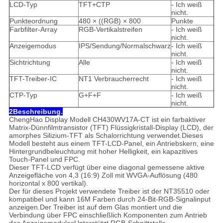
LCD-Typ
TFT+CTP
- Ich weiß
nicht.
Punkteordnung
480 × ((RGB) × 800
Punkte
Farbfilter-Array
RGB-Vertikalstreifen
- Ich weiß
nicht.
Anzeigemodus
IPS/Sendung/Normalschwarz
- Ich weiß
nicht.
Sichtrichtung
Alle
- Ich weiß
nicht.
TFT-Treiber-IC
NT1 Verbraucherrecht
- Ich weiß
nicht.
CTP-Typ
G+F+F
- Ich weiß
nicht.
2Beschreibung.
ChengHao Display Modell CH430WV17A-CT ist ein farbaktiver
Matrix-Dünnfilmtransistor (TFT) Flüssigkristall-Display (LCD), der
amorphes Silizium-TFT als Schalorrichtung verwendet.Dieses
Modell besteht aus einem TFT-LCD-Panel, ein Antriebskern, eine
Hintergrundbeleuchtung mit hoher Helligkeit, ein kapazitives
Touch-Panel und FPC.
Dieser TFT-LCD verfügt über eine diagonal gemessene aktive
Anzeigefläche von 4,3 (16:9) Zoll mit WVGA-Auflösung (480
horizontal x 800 vertikal).
Der für dieses Projekt verwendete Treiber ist der NT35510 oder
kompatibel und kann 16M Farben durch 24-Bit-RGB-Signalinput
anzeigen.Der Treiber ist auf dem Glas montiert und die
Verbindung über FPC einschließlich Komponenten zum Antrieb