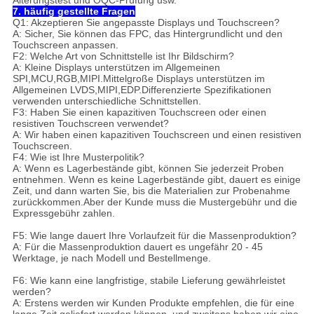
Alterungstest und OQC-Prüfung usw.
7. häufig gestellte Fragen
Q1: Akzeptieren Sie angepasste Displays und Touchscreen?
A: Sicher, Sie können das FPC, das Hintergrundlicht und den
Touchscreen anpassen.
F2: Welche Art von Schnittstelle ist Ihr Bildschirm?
A: Kleine Displays unterstützen im Allgemeinen
SPI,MCU,RGB,MIPI.Mittelgroße Displays unterstützen im
Allgemeinen LVDS,MIPI,EDP.Differenzierte Spezifikationen
verwenden unterschiedliche Schnittstellen.
F3: Haben Sie einen kapazitiven Touchscreen oder einen
resistiven Touchscreen verwendet?
A: Wir haben einen kapazitiven Touchscreen und einen resistiven
Touchscreen.
F4: Wie ist Ihre Musterpolitik?
A: Wenn es Lagerbestände gibt, können Sie jederzeit Proben
entnehmen. Wenn es keine Lagerbestände gibt, dauert es einige
Zeit, und dann warten Sie, bis die Materialien zur Probenahme
zurückkommen.Aber der Kunde muss die Mustergebühr und die
Expressgebühr zahlen.
F5: Wie lange dauert Ihre Vorlaufzeit für die Massenproduktion?
A: Für die Massenproduktion dauert es ungefähr 20 - 45
Werktage, je nach Modell und Bestellmenge.
F6: Wie kann eine langfristige, stabile Lieferung gewährleistet
werden?
A: Erstens werden wir Kunden Produkte empfehlen, die für eine