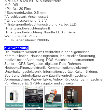
SPI+16-/18-/24-Bit-RGB-Schnittstelle
MIPI DSI
* Pin-Nr.: 20 Pins
* Stecknadelweite: 0,5 mm
* Anschlussart: Anschlussart
* Eingangsspannung: 3,3 V
* Hintergrundbeleuchtungstyp und Farbe: LED-
Hintergrundbeleuchtung/weiß
Hintergrundbeleuchtung: 8weiße LED in Serie
Wenn = 20mA, Vf = 25.6
* LED-Lebensdauer: 20000h
5. Anwendung
Die Produkte werden weit verbreitet in der allgemeinen
Kommunikation, Haushaltsgeräten, industrieller Steuerung,
medizinischer Ausrüstung, POS-Maschinen, Instrumenten,
Zählern, GPS-Navigation, digitalen Foto-Rahmen,
Netbooks,Finanzelektronik, Kommunikationselektronik,
Unterhaltungselektronik, Informationsgeräte, Kultur, Bildung,
Sport und Unterhaltung usw.Zugriffskontrollmaschine,
Aktienmaschine, Walkie-Talkie, Video-Türglocke, Lernmaschine,
Punktlesegerät, GPS-Navigator und so weiter.