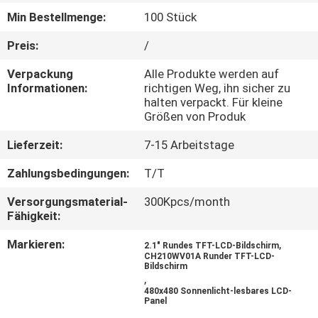
Min Bestellmenge:
100 Stück
KONTAKT
Preis:
/
MIT
Verpackung
Alle Produkte werden auf
UNS
Informationen:
richtigen Weg, ihn sicher zu
halten verpackt. Für kleine
Größen von Produk
BITTE UM
Lieferzeit:
7-15 Arbeitstage
EIN
ANGEBOT
Zahlungsbedingungen:
T/T
Versorgungsmaterial-
300Kpcs/month
SITEMAP
Fähigkeit:
Markieren:
,
2.1" Rundes TFT-LCD-Bildschirm
CH210WV01A Runder TFT-LCD-
PRIVACY
Bildschirm
,
POLICY
480x480 Sonnenlicht-lesbares LCD-
Panel