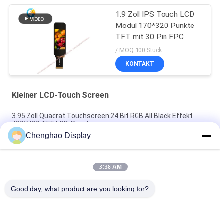
1.9 Zoll IPS Touch LCD
Modul 170*320 Punkte
TFT mit 30 Pin FPC
/ MOQ:100 Stück
KONTAKT
Kleiner LCD-Touch Screen
3.95 Zoll Quadrat Touchscreen 24 Bit RGB All Black Effekt
480X480 TFT LCD-Panel
Chenghao Display
3 Zoll Farb-Touchscreen-Display 800x268 Pixel 25 Pins IPS Tft
LCD-Modul
3:38 AM
5.5 Zoll Kleiner LCD-Touchscreen 1080*1920 Pixel 31 Pins
MIPI-Schnittstelle
Good day, what product are you looking for?
Beliebte Kategorien
Alle