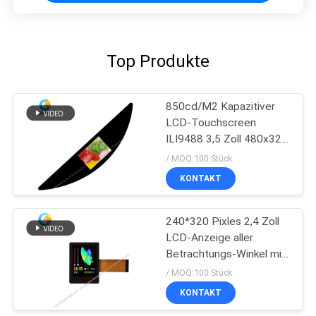
Top Produkte
850cd/M2 Kapazitiver
LCD-Touchscreen
ILI9488 3,5 Zoll 480x320
Punkte
/ MOQ:100 Stück
KONTAKT
240*320 Pixles 2,4 Zoll
LCD-Anzeige aller
Betrachtungs-Winkel mit
I2C TP
/ MOQ:100 Stück
KONTAKT