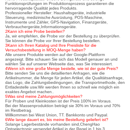
Funktionsprüfungen im Produktionsprozess garantieren die
hervorragende Qualität jedes Produkts.
Professioneller Hersteller: Haushaltsgeräte, industrielle
Steuerung, medizinische Ausrüstung, POS-Maschine,
Instrumente und Zähler, GPS-Navigation, Finanzgeräte,
Verbrauchergeräte,Informationsgeräte.
2Kann ich eine Probe bestellen?
Ja, wir empfehlen, die Probe vor der Bestellung zu überprüfen.
Sie können die Probe vor Ihrer Bestellung bestellen.
3Kann ich Ihren Katalog und Ihre Preisliste für die
Versuchsbestellung in MOQ-Menge haben?
Alle unsere Produkte werden auf der Google-Plattform
angezeigt. Bitte schauen Sie sich das Modell genauer an und
wählen Sie auf unserer Webseite das, was Sie interessiert.
4Wenn ich eine große Menge bestelle, wie ist der gute Preis?
Bitte senden Sie uns die detaillierten Anfragen, wie die
Artikelnummer, die Menge für jeden Artikel, die Qualitätsanfrage,
das Logo, die Zahlungsbedingungen, die Transportmethode, den
Entladestelle usw.Wir werden Ihnen so schnell wie möglich ein
exaktes Angebot machen..
5Was sind meine Zahlungsmöglichkeiten?
Für Proben und Kleinkosten ist der Preis 100% im Voraus.
Bei der Massenproduktion beträgt sie 30% im Voraus und 70%
im Restbetrag.
Willkommen bei West Union, TT. Bankkonto und Paypal.
6Wie lange dauert es, bis meine Bestellung geliefert ist?
Solange Lagerbestände vorhanden sind,ChengHao
Optoelectronic versendet Artikel in der Regel in 1 bis 3