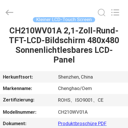
Shenzhen
ChengHao
Optoelectronic
Co.,
Ltd..
Kleiner LCD-Touch Screen
All
Rights
CH210WV01A 2,1-Zoll-Rund-
ZU
Reserved.
TFT-LCD-Bildschirm 480x480
HAUSE
Sonnenlichtlesbares LCD-
PRODUKTE
Panel
ÜBER
Herkunftsort:
Shenzhen, China
UNS
Markenname:
Chenghao/Oem
Zertifizierung:
ROHS、ISO9001、CE
WERKSBESICHTIGUNG
Modellnummer:
CH210WV01A
QUALITÄTSKONTROLLE
Dokument:
Produktbroschüre PDF