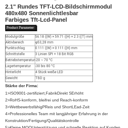
2.1" Rundes TFT-LCD-Bildschirmmodul
480x480 Sonnenlichtlesbar
Farbiges Tft-Lcd-Panel
Modulgröße
56.18 ((W) × 59.71 ((H) × 2.3 ((T) mm
Aktivbereich
φ53,28 mm
Punktschlag
0.111 ((W) × 0.111 ((H) mm
Schnittstelle
3 Linien SPI + 18 Bit RGB
Betriebstemperatur
-20 ~ 70 °C
Lagertemperatur
-30 bis 80 °C
Hinterlicht
4 Stück weiße LED
Gewicht
TBD g
Stärke der Firma:
1>
ISO9001-zertifiziert
,
Fabrik
Direkt
S
Erhöht
2>
RoHS-konform, bleifrei und Reach-konform
3>
Wettbewerbsfähig
P
Reis und Short
L
Ead-Zeit
4>
Professionelles Team mit langjähriger Erfahrung in der
Konstruktion/Fertigung/Qualitätskontrolle
5>
Kleine MOQ
Unterstützung und schnelle Reaktion auf Kunden