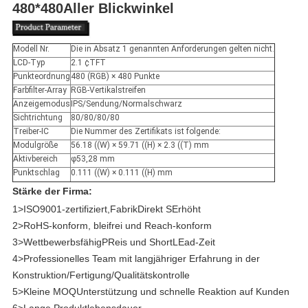
480*480Aller Blickwinkel
Modell Nr.
Die in Absatz 1 genannten Anforderungen gelten nicht.
LCD-Typ
2.1 ¢TFT
Punkteordnung
480 (RGB) × 480 Punkte
Farbfilter-Array
RGB-Vertikalstreifen
Anzeigemodus
IPS/Sendung/Normalschwarz
Sichtrichtung
80/80/80/80
Treiber-IC
Die Nummer des Zertifikats ist folgende:
Modulgröße
56.18 ((W) × 59.71 ((H) × 2.3 ((T) mm
Aktivbereich
φ53,28 mm
Punktschlag
0.111 ((W) × 0.111 ((H) mm
Stärke der Firma:
1>
ISO9001-zertifiziert
,
Fabrik
Direkt
S
Erhöht
2>
RoHS-konform, bleifrei und Reach-konform
3>
Wettbewerbsfähig
P
Reis und Short
L
Ead-Zeit
4>
Professionelles Team mit langjähriger Erfahrung in der
Konstruktion/Fertigung/Qualitätskontrolle
5>
Kleine MOQ
Unterstützung und schnelle Reaktion auf Kunden