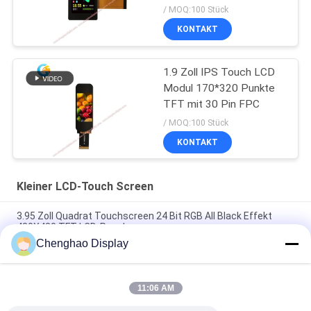
I2C TP
/ MOQ:100 Stück
KONTAKT
1.9 Zoll IPS Touch LCD
Modul 170*320 Punkte
TFT mit 30 Pin FPC
/ MOQ:100 Stück
KONTAKT
Kleiner LCD-Touch Screen
3.95 Zoll Quadrat Touchscreen 24 Bit RGB All Black Effekt
480X480 TFT LCD-Panel
Chenghao Display
3 Zoll Farb-Touchscreen-Display 800x268 Pixel 25 Pins IPS Tft
LCD-Modul
11:06 AM
5.5 Zoll Kleiner LCD-Touchscreen 1080*1920 Pixel 31 Pins
MIPI-Schnittstelle