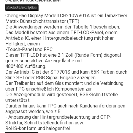
6>
Lange Produktlebensdauer
ChengHao Display Modell CH210WV01A ist ein farbaktiver
Matrix Dünnschichttransistor (TFT)
Die Anwendungen werden in der Tabelle 1 beschrieben.
Das Modell besteht aus einem TFT-LCD-Panel, einem
Antriebs-IC, einer Hintergrundbeleuchtung mit hoher
Helligkeit, einem
-Touch-Panel und FPC.
Dieser TFT-LCD hat eine 2,1 Zoll (Runde Form) diagonal
gemessene aktive Anzeigefläche mit
480*480 Auflösung.
Der Antrieb IC ist der ST7701S und kann 65K Farben durch
3line SPI oder RGB Signal Eingabe anzeigen.
Der Treiber ist auf dem Glas montiert und die Verbindung
über FPC einschließlich Komponenten zur
Die Anzeigemodule wird gesteuert, RGB-Schnittstelle
unterstützt.
Darüber hinaus kann FPC auch nach Kundenanforderungen
angepasst werden, wie z.B.
- Anpassung der Hintergrundbeleuchtung und CTP-
Struktur, Schnittstellendefinition usw.
RoHS-konform und halogenfrei.