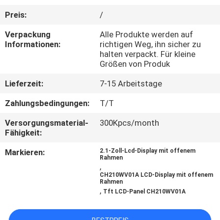
Preis:
/
KONTAKT
Verpackung
Alle Produkte werden auf
MIT
Informationen:
richtigen Weg, ihn sicher zu
UNS
halten verpackt. Für kleine
Größen von Produk
Lieferzeit:
7-15 Arbeitstage
BITTE UM
EIN
Zahlungsbedingungen:
T/T
ANGEBOT
Versorgungsmaterial-
300Kpcs/month
Fähigkeit:
SITEMAP
Markieren:
2.1-Zoll-Lcd-Display mit offenem
Rahmen
,
CH210WV01A LCD-Display mit offenem
PRIVACY
Rahmen
,
Tft LCD-Panel CH210WV01A
POLICY