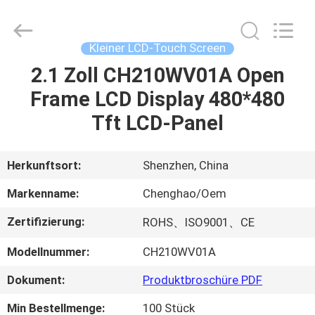
Shenzhen
ChengHao
Optoelectronic
Co.,
Ltd..
Kleiner LCD-Touch Screen
All
Rights
2.1 Zoll CH210WV01A Open
ZU
Reserved.
Frame LCD Display 480*480
HAUSE
Tft LCD-Panel
PRODUKTE
Herkunftsort:
Shenzhen, China
ÜBER
Markenname:
Chenghao/Oem
UNS
Zertifizierung:
ROHS、ISO9001、CE
Modellnummer:
CH210WV01A
WERKSBESICHTIGUNG
Dokument:
Produktbroschüre PDF
QUALITÄTSKONTROLLE
Min Bestellmenge:
100 Stück