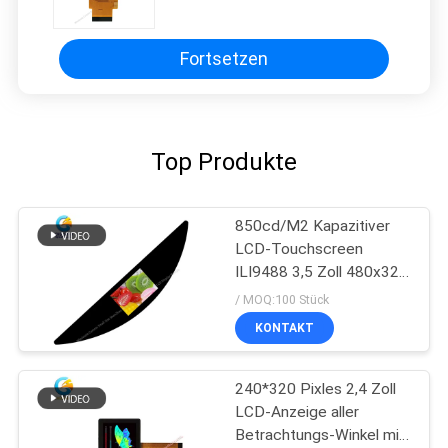
Panel
Fortsetzen
Top Produkte
850cd/M2 Kapazitiver
LCD-Touchscreen
ILI9488 3,5 Zoll 480x320
Punkte
/ MOQ:100 Stück
KONTAKT
240*320 Pixles 2,4 Zoll
LCD-Anzeige aller
Betrachtungs-Winkel mit