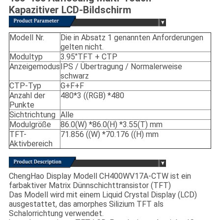
Kapazitiver LCD-Bildschirm
Modell Nr.
Die in Absatz 1 genannten Anforderungen
gelten nicht.
Modultyp
3.95"TFT + CTP
Anzeigemodus
IPS / Übertragung / Normalerweise
schwarz
CTP-Typ
G+F+F
Anzahl der
480*3 ((RGB) *480
Punkte
Sichtrichtung
Alle
Modulgröße
86.0(W) *86.0(H) *3.55(T) mm
TFT-
71.856 ((W) *70.176 ((H) mm
Aktivbereich
ChengHao Display Modell CH400WV17A-CTW ist ein
farbaktiver Matrix Dünnschichttransistor (TFT)
Das Modell wird mit einem Liquid Crystal Display (LCD)
ausgestattet, das amorphes Silizium TFT als
Schalorrichtung verwendet.