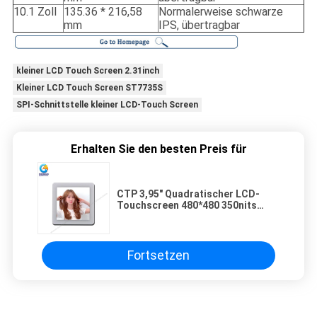
10.1 Zoll
135.36 * 216,58
Normalerweise schwarze
mm
IPS, übertragbar
kleiner LCD Touch Screen 2.31inch
Kleiner LCD Touch Screen ST7735S
SPI-Schnittstelle kleiner LCD-Touch Screen
Erhalten Sie den besten Preis für
CTP 3,95" Quadratischer LCD-
Touchscreen 480*480 350nits
Kapazitives LCD-Touch Panel
Fortsetzen