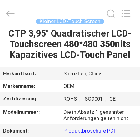
Shenzhen
ChengHao
Optoelectronic
Co.,
Ltd..
Kleiner LCD-Touch Screen
All
Rights
CTP 3,95" Quadratischer LCD-
ZU
Reserved.
Touchscreen 480*480 350nits
HAUSE
Kapazitives LCD-Touch Panel
PRODUKTE
Herkunftsort:
Shenzhen, China
ÜBER
Markenname:
OEM
UNS
Zertifizierung:
ROHS 、ISO9001 、CE
Modellnummer:
Die in Absatz 1 genannten
WERKSBESICHTIGUNG
Anforderungen gelten nicht.
Dokument:
Produktbroschüre PDF
QUALITÄTSKONTROLLE