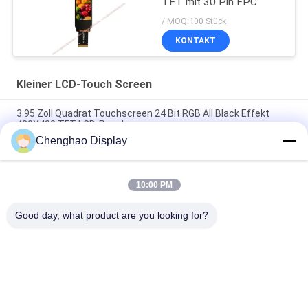
TFT mit 30 Pin FPC
/ MOQ:100 Stück
KONTAKT
Kleiner LCD-Touch Screen
3.95 Zoll Quadrat Touchscreen 24 Bit RGB All Black Effekt
480X480 TFT LCD-Panel
Chenghao Display
3 Zoll Farb-Touchscreen-Display 800x268 Pixel 25 Pins IPS Tft
LCD-Modul
10:00 PM
5.5 Zoll Kleiner LCD-Touchscreen 1080*1920 Pixel 31 Pins
MIPI-Schnittstelle
Good day, what product are you looking for?
Beliebte Kategorien
Alle
Kleiner LCD-Touch 
TFT-LCD-Display
Screen