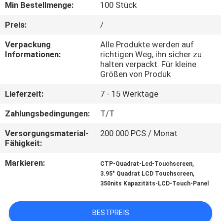
Min Bestellmenge:
100 Stück
KONTAKT
Preis:
/
MIT
Verpackung
Alle Produkte werden auf
UNS
Informationen:
richtigen Weg, ihn sicher zu
halten verpackt. Für kleine
Größen von Produk
BITTE UM
Lieferzeit:
7 - 15 Werktage
EIN
Zahlungsbedingungen:
T/T
ANGEBOT
Versorgungsmaterial-
200 000 PCS / Monat
Fähigkeit:
SITEMAP
Markieren:
,
CTP-Quadrat-Lcd-Touchscreen
,
3.95" Quadrat LCD Touchscreen
PRIVACY
350nits Kapazitäts-LCD-Touch-Panel
POLICY
BESTPREIS