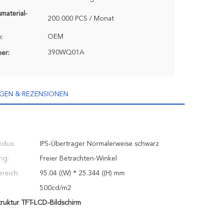
material-
200 000 PCS / Monat
OEM
:
390WQ01A
er:
GEN & REZENSIONEN
dus:
IPS-Übertrager Normalerweise schwarz
ng:
Freier Betrachten-Winkel
ereich:
95.04 ((W) * 25.344 ((H) mm
500cd/m2
ruktur TFT-LCD-Bildschirm