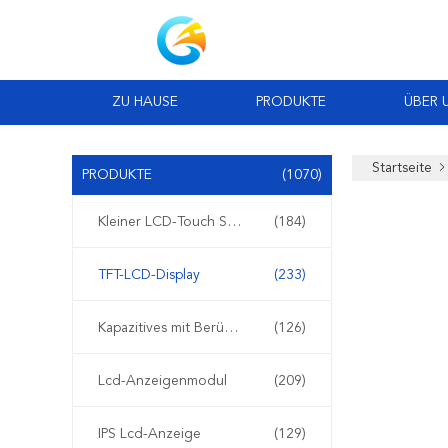
ZU HAUSE
PRODUKTE
ÜBER 
Startseite
PRODUKTE
(1070)
Kleiner LCD-Touch Screen
(184)
TFT-LCD-Display
(233)
Kapazitives mit Berührungseingabe Bildschirm TFT LCDs
(126)
Lcd-Anzeigenmodul
(209)
IPS Lcd-Anzeige
(129)