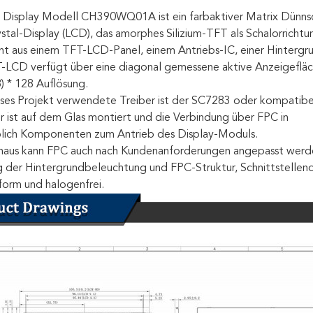
isplay Modell CH390WQ01A ist ein farbaktiver Matrix Dünnschi
ystal-Display (LCD), das amorphes Silizium-TFT als Schalorricht
ht aus einem TFT-LCD-Panel, einem Antriebs-IC, einer Hintergr
-LCD verfügt über eine diagonal gemessene aktive Anzeigefläche
) * 128 Auflösung.
eses Projekt verwendete Treiber ist der SC7283 oder kompatib
r ist auf dem Glas montiert und die Verbindung über FPC in
eßlich Komponenten zum Antrieb des Display-Moduls.
naus kann FPC auch nach Kundenanforderungen angepasst werde
 der Hintergrundbeleuchtung und FPC-Struktur, Schnittstellende
orm und halogenfrei.