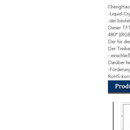
ChengHao D
-Liquid-Cr
-del beste
Dieser TFT
480* ((RGB
Der für di
Der Treibe
- einschli
Darüber hi
-Förderung
RoHS-konf