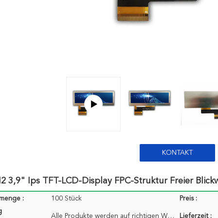
KONTAKT
 3,9" Ips TFT-LCD-Display FPC-Struktur Freier Blickw
lmenge :
100 Stück
Preis :
g
Alle Produkte werden auf richtigen Weg, ihn sicher zu halten verpackt. Für kleine Größen von Produk
Lieferzeit :