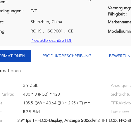
en :
Versorgungs
edingungen :
T/T
Fähigkeit :
Shenzhen, China
t:
Markenname
ROHS 、ISO9001 、CE
ung:
Modellnumm
Produktbroschüre PDF
FORMATIONEN
PRODUKT-BESCHREIBUNG
BEWERTUN
ormationen
3.9 Zoll.
Anzeigemo
 Punkte:
480 * 3 (RGB) * 128
Sichtrichtu
e:
105.5 ((W) * 40.64 ((H) * 2.95 ((T) mm
TFT-Aktivb
e:
RGB-Bild
Luminace:
en:
3.9" Ips TFT-LCD-Display
,
Anzeige 500cd/m2 TFT LCD
,
FPC-St