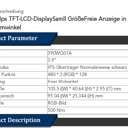
eschreibung
 Ips TFT-LCD-Display
Samll Größe
Freie Anzeige in
rmwinkel
.
390WQ01A
3.9"
odus
IPS-Übertrager Normalerweise schwarz
r Punkte
480 * 3 (RGB) * 128
ung
freier Blickwinkel
ße
105.5 ((W) * 40.64 ((H) * 2.95 ((T) mm
bereich
95.04 ((W) * 25.344 ((H) mm
lle
RGB-Bild
500 Nits