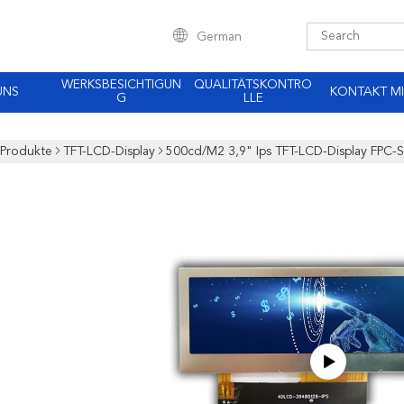
German
WERKSBESICHTIGUN
QUALITÄTSKONTRO
UNS
KONTAKT MI
G
LLE
Produkte
TFT-LCD-Display
500cd/M2 3,9" Ips TFT-LCD-Display FPC-St