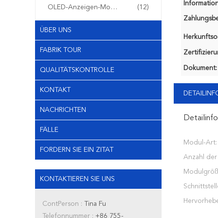
Information
OLED-Anzeigen-Modul
(12)
Zahlungsb
ÜBER UNS
Herkunftsor
FABRIK TOUR
Zertifizier
Dokument:
QUALITÄTSKONTROLLE
KONTAKT
DETAILIN
NACHRICHTEN
Detailinf
FÄLLE
Modul-Art:
FORDERN SIE EIN ZITAT
Anzahl der
Modulgröß
KONTAKTIEREN SIE UNS
Schnittstell
Hervorheb
ContPerson :
Tina Fu
Telefonnummer :
+86 755-