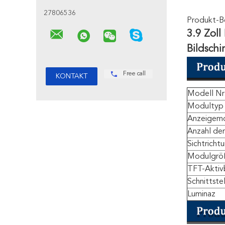
27806536
Produkt-B
3.9 Zoll
Bildschi
Free call
Modell Nr
Modultyp
Anzeigem
Anzahl de
Sichtricht
Modulgrö
TFT-Aktiv
Schnittste
Luminaz