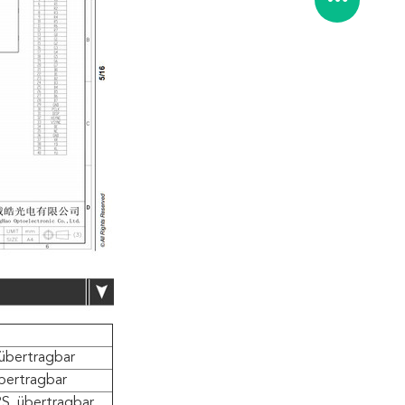
übertragbar
bertragbar
S, übertragbar