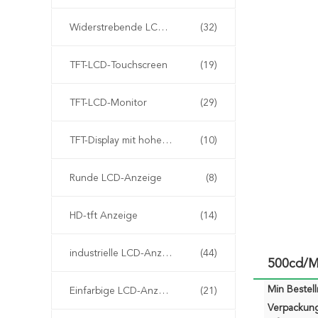
Widerstrebende LCD-Anzeige
(32)
TFT-LCD-Touchscreen
(19)
TFT-LCD-Monitor
(29)
TFT-Display mit hoher Helligkeit
(10)
Runde LCD-Anzeige
(8)
HD-tft Anzeige
(14)
industrielle LCD-Anzeige
(44)
500cd/M2
Min Bestel
Einfarbige LCD-Anzeige
(21)
Verpackun