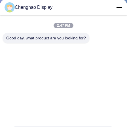
Chenghao Display
KONTAKT
MIT
2:47 PM
UNS
Good day, what product are you looking for?
BITTE UM
EIN
ANGEBOT
SITEMAP
PRIVACY
POLICY
500cd/M2 3,9" Ips TFT-LCD-Display FPC-Struktur freier
Blickwinkel