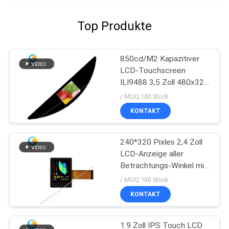
Top Produkte
850cd/M2 Kapazitiver
LCD-Touchscreen
ILI9488 3,5 Zoll 480x320
Punkte
/ MOQ:100 Stück
KONTAKT
240*320 Pixles 2,4 Zoll
LCD-Anzeige aller
Betrachtungs-Winkel mit
I2C TP
/ MOQ:100 Stück
KONTAKT
1.9 Zoll IPS Touch LCD