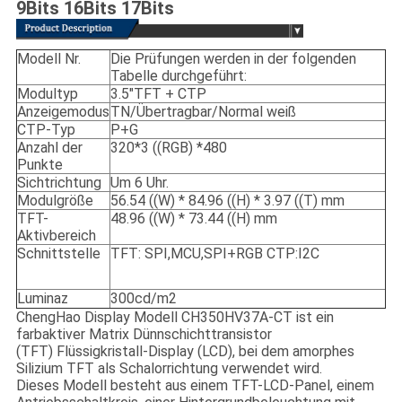
9Bits 16Bits 17Bits
Modell Nr.
Die Prüfungen werden in der folgenden
Tabelle durchgeführt:
Modultyp
3.5"TFT + CTP
Anzeigemodus
TN/Übertragbar/Normal weiß
CTP-Typ
P+G
Anzahl der
320*3 ((RGB) *480
Punkte
Sichtrichtung
Um 6 Uhr.
Modulgröße
56.54 ((W) * 84.96 ((H) * 3.97 ((T) mm
TFT-
48.96 ((W) * 73.44 ((H) mm
Aktivbereich
Schnittstelle
TFT: SPI,MCU,SPI+RGB CTP:I2C
Luminaz
300cd/m2
ChengHao Display Modell CH350HV37A-CT ist ein
farbaktiver Matrix Dünnschichttransistor
(TFT) Flüssigkristall-Display (LCD), bei dem amorphes
Silizium TFT als Schalorrichtung verwendet wird.
Dieses Modell besteht aus einem TFT-LCD-Panel, einem