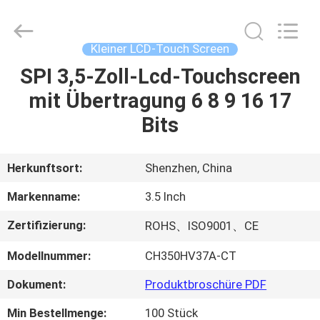
Shenzhen
ChengHao
Optoelectronic
Co.,
Ltd..
Kleiner LCD-Touch Screen
All
Rights
SPI 3,5-Zoll-Lcd-Touchscreen
ZU
Reserved.
mit Übertragung 6 8 9 16 17
HAUSE
Bits
PRODUKTE
Herkunftsort:
Shenzhen, China
ÜBER
Markenname:
3.5 Inch
UNS
Zertifizierung:
ROHS、ISO9001、CE
Modellnummer:
CH350HV37A-CT
WERKSBESICHTIGUNG
Dokument:
Produktbroschüre PDF
QUALITÄTSKONTROLLE
Min Bestellmenge:
100 Stück