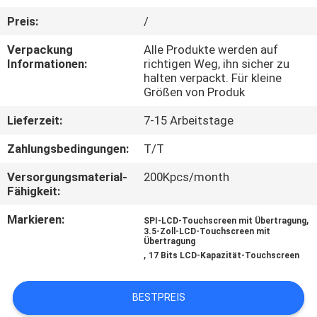
Preis:
/
KONTAKT
Verpackung
Alle Produkte werden auf
MIT
Informationen:
richtigen Weg, ihn sicher zu
UNS
halten verpackt. Für kleine
Größen von Produk
Lieferzeit:
7-15 Arbeitstage
BITTE UM
EIN
Zahlungsbedingungen:
T/T
ANGEBOT
Versorgungsmaterial-
200Kpcs/month
Fähigkeit:
SITEMAP
Markieren:
,
SPI-LCD-Touchscreen mit Übertragung
3.5-Zoll-LCD-Touchscreen mit
Übertragung
,
17 Bits LCD-Kapazität-Touchscreen
PRIVACY
POLICY
BESTPREIS