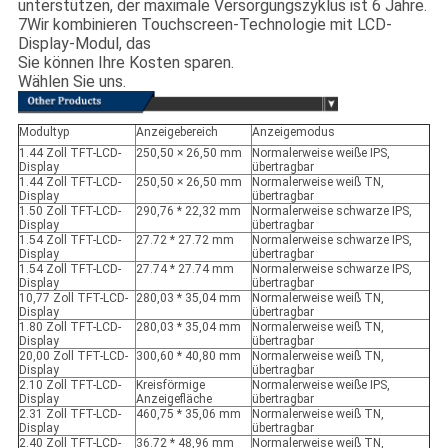
unterstützen, der maximale Versorgungszyklus ist 6 Jahre.
7Wir kombinieren Touchscreen-Technologie mit LCD-
Display-Modul, das
Sie können Ihre Kosten sparen.
Wählen Sie uns.
Modultyp
Anzeigebereich
Anzeigemodus
1.44 Zoll TFT-LCD-
250,50 × 26,50 mm
Normalerweise weiße IPS,
Display
übertragbar
1.44 Zoll TFT-LCD-
250,50 × 26,50 mm
Normalerweise weiß TN,
Display
übertragbar
1.50 Zoll TFT-LCD-
290,76 * 22,32 mm
Normalerweise schwarze IPS,
Display
übertragbar
1.54 Zoll TFT-LCD-
27.72 * 27.72 mm
Normalerweise schwarze IPS,
Display
übertragbar
1.54 Zoll TFT-LCD-
27.74 * 27.74 mm
Normalerweise schwarze IPS,
Display
übertragbar
10,77 Zoll TFT-LCD-
280,03 * 35,04 mm
Normalerweise weiß TN,
Display
übertragbar
1.80 Zoll TFT-LCD-
280,03 * 35,04 mm
Normalerweise weiß TN,
Display
übertragbar
20,00 Zoll TFT-LCD-
300,60 * 40,80 mm
Normalerweise weiß TN,
Display
übertragbar
2.10 Zoll TFT-LCD-
Kreisförmige
Normalerweise weiße IPS,
Display
Anzeigefläche
übertragbar
2.31 Zoll TFT-LCD-
460,75 * 35,06 mm
Normalerweise weiß TN,
Display
übertragbar
2.40 Zoll TFT-LCD-
36.72 * 48,96 mm
Normalerweise weiß TN,