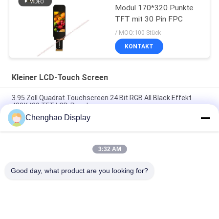
Modul 170*320 Punkte
TFT mit 30 Pin FPC
/ MOQ:100 Stück
KONTAKT
Kleiner LCD-Touch Screen
3.95 Zoll Quadrat Touchscreen 24 Bit RGB All Black Effekt
480X480 TFT LCD-Panel
Chenghao Display
3 Zoll Farb-Touchscreen-Display 800x268 Pixel 25 Pins IPS Tft
LCD-Modul
3:32 AM
5.5 Zoll Kleiner LCD-Touchscreen 1080*1920 Pixel 31 Pins
MIPI-Schnittstelle
Good day, what product are you looking for?
Beliebte Kategorien
Alle
Kleiner LCD-Touch 