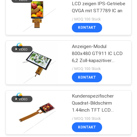
LCD zeigen IPS-Getriebe
QVGA mit ST7789 IC an
22
/ MOQ:100 Stück
TFT-LCD-
KONTAKT
Touchscreen
Anzeigen-Modul
800x480 GT911 IC LCD
6,2 Zoll-kapazitiver
Touch Screen
/ MOQ:100 Stück
KONTAKT
32
Kundenspezifischer
TFT-LCD-Monitor
Quadrat-Bildschirm
1.44inch TFT LCD
Anzeigen-128x128
/ MOQ:100 Stück
KONTAKT