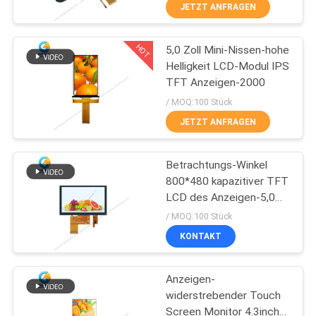
JETZT ANFRAGEN
KONTAKT
HOT
5,0 Zoll Mini-Nissen-hohe
MIT
129
Helligkeit LCD-Modul IPS
UNS
TFT Anzeigen-2000
Kapazitives mit
/ MOQ:100 Stück
Berührungseingabe
BITTE UM
JETZT ANFRAGEN
Bildschirm TFT
EIN
Betrachtungs-Winkel
ANGEBOT
LCDs
800*480 kapazitiver TFT
LCD des Anzeigen-5,0
212
SITEMAP
freier Zoll-40pin
/ MOQ:100 Stück
KONTAKT
Lcd-Anzeigenmodul
PRIVACY
Anzeigen-
POLICY
widerstrebender Touch
Screen Monitor 4.3inch