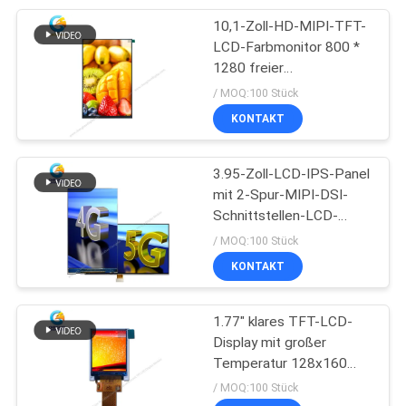
10,1-Zoll-HD-MIPI-TFT-
13
LCD-Farbmonitor 800 *
TFT-Display mit
1280 freier
Betrachtungswinkel
/ MOQ:100 Stück
hoher Helligkeit
KONTAKT
3.95-Zoll-LCD-IPS-Panel
mit 2-Spur-MIPI-DSI-
Schnittstellen-LCD-
8
Display-Modul
/ MOQ:100 Stück
KONTAKT
Runde LCD-Anzeige
1.77" klares TFT-LCD-
Display mit großer
Temperatur 128x160
benutzerdefiniertes
/ MOQ:100 Stück
LCD-Display