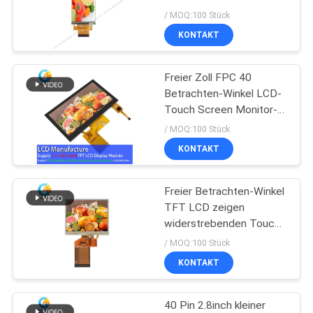
55pin SPI MCU TFT LCD
/ MOQ:100 Stück
KONTAKT
133
Freier Zoll FPC 40
IPS Lcd-Anzeige
Betrachten-Winkel LCD-
Touch Screen Monitor-
4,3 Pin 800*480
/ MOQ:100 Stück
KONTAKT
Freier Betrachten-Winkel
35
TFT LCD zeigen
Widerstrebende
widerstrebenden Touch
Screen 3,5 Zoll 320*240
/ MOQ:100 Stück
LCD-Anzeige
an
KONTAKT
40 Pin 2.8inch kleiner