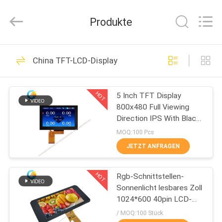
Shenzhen
ChengHao
Optoelectronic
Produkte
Co.,
Ltd..
All
Rights
ZU
Reserved.
190
China TFT-LCD-Display
HAUSE
Kleiner LCD-Touch
Screen
HOT
5 Inch TFT Display
PRODUKTE
800x480 Full Viewing
Direction IPS With Black
ÜBER
Glass Cover
MOQ:100 Pcs
UNS
JETZT ANFRAGEN
237
HOT
Rgb-Schnittstellen-
WERKSBESICHTIGUNG
TFT-LCD-Display
Sonnenlicht lesbares Zoll
1024*600 40pin LCD-
QUALITÄTSKONTROLLE
Anzeigen-7、
/ MOQ:100 Stück