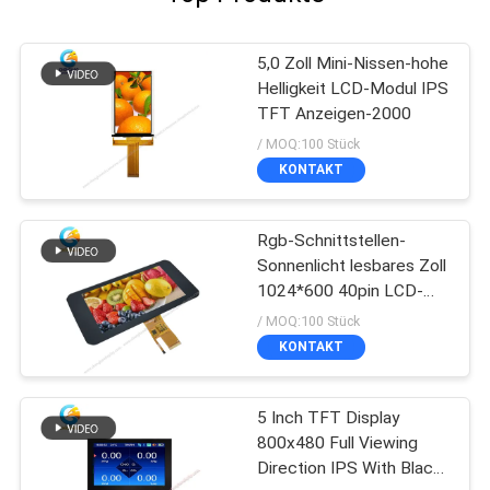
5,0 Zoll Mini-Nissen-hohe
Helligkeit LCD-Modul IPS
TFT Anzeigen-2000
/ MOQ:100 Stück
KONTAKT
Rgb-Schnittstellen-
Sonnenlicht lesbares Zoll
1024*600 40pin LCD-
Anzeigen-7、
/ MOQ:100 Stück
KONTAKT
5 Inch TFT Display
800x480 Full Viewing
Direction IPS With Black