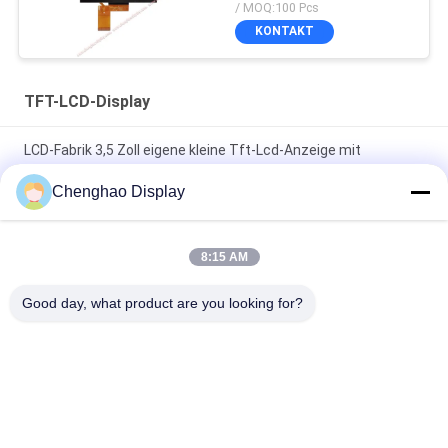
Glass Cover
/ MOQ:100 Pcs
KONTAKT
TFT-LCD-Display
LCD-Fabrik 3,5 Zoll eigene kleine Tft-Lcd-Anzeige mit
Kapazitäts-Touch
Chenghao Display
7 In 50 Pin 250cd/m2 800x480 Rgb Tft Lcd Monitor
CH700WV01 Für Auto
8:15 AM
1920*480 Hochauflösendes LCD-Anzeigefeld 8 Zoll langer
Good day, what product are you looking for?
Streifen IPS-Bildschirm
Beliebte Kategorien
Alle
Kleiner LCD-Touch 