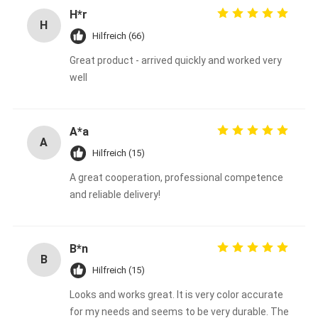
H*r
H
Hilfreich (66)
Great product - arrived quickly and worked very
well
A*a
A
Hilfreich (15)
A great cooperation, professional competence
and reliable delivery!
B*n
B
Hilfreich (15)
Looks and works great. It is very color accurate
for my needs and seems to be very durable. The