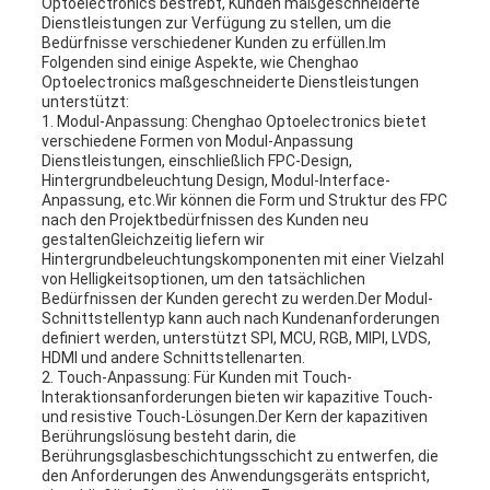
Optoelectronics bestrebt, Kunden maßgeschneiderte
Dienstleistungen zur Verfügung zu stellen, um die
Bedürfnisse verschiedener Kunden zu erfüllen.Im
Folgenden sind einige Aspekte, wie Chenghao
Optoelectronics maßgeschneiderte Dienstleistungen
unterstützt:
1. Modul-Anpassung: Chenghao Optoelectronics bietet
verschiedene Formen von Modul-Anpassung
Dienstleistungen, einschließlich FPC-Design,
Hintergrundbeleuchtung Design, Modul-Interface-
Anpassung, etc.Wir können die Form und Struktur des FPC
nach den Projektbedürfnissen des Kunden neu
gestaltenGleichzeitig liefern wir
Hintergrundbeleuchtungskomponenten mit einer Vielzahl
von Helligkeitsoptionen, um den tatsächlichen
Bedürfnissen der Kunden gerecht zu werden.Der Modul-
Schnittstellentyp kann auch nach Kundenanforderungen
definiert werden, unterstützt SPI, MCU, RGB, MIPI, LVDS,
HDMI und andere Schnittstellenarten.
2. Touch-Anpassung: Für Kunden mit Touch-
Interaktionsanforderungen bieten wir kapazitive Touch-
und resistive Touch-Lösungen.Der Kern der kapazitiven
Berührungslösung besteht darin, die
Berührungsglasbeschichtungsschicht zu entwerfen, die
den Anforderungen des Anwendungsgeräts entspricht,