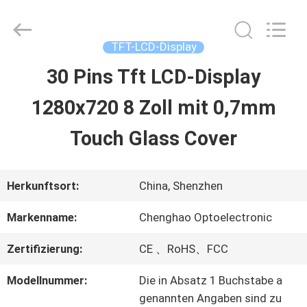
2026
Shenzhen
ChengHao
Optoelectronic
TFT-LCD-Display
Co.,
Ltd..
30 Pins Tft LCD-Display
ZU
All
Rights
1280x720 8 Zoll mit 0,7mm
HAUSE
Reserved.
Touch Glass Cover
PRODUKTE
Herkunftsort:
China, Shenzhen
ÜBER
Markenname:
Chenghao Optoelectronic
UNS
Zertifizierung:
CE 、RoHS、FCC
Modellnummer:
Die in Absatz 1 Buchstabe a
WERKSBESICHTIGUNG
genannten Angaben sind zu