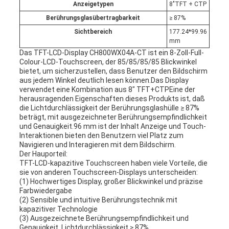
Anzeigetypen
8"TFT + CTP
Berührungsglasübertragbarkeit
≥ 87%
Sichtbereich
177.24*99.96
mm
Das TFT-LCD-Display CH800WX04A-CT ist ein 8-Zoll-Full-
Colour-LCD-Touchscreen, der 85/85/85/85 Blickwinkel
bietet, um sicherzustellen, dass Benutzer den Bildschirm
aus jedem Winkel deutlich lesen können.Das Display
verwendet eine Kombination aus 8" TFT+CTPEine der
herausragenden Eigenschaften dieses Produkts ist, daß
die Lichtdurchlässigkeit der Berührungsglashülle ≥ 87%
beträgt, mit ausgezeichneter Berührungsempfindlichkeit
und Genauigkeit.96 mm ist der Inhalt Anzeige und Touch-
Interaktionen bieten den Benutzern viel Platz zum
Navigieren und Interagieren mit dem Bildschirm.
Der Hauporteil:
TFT-LCD-kapazitive Touchscreen haben viele Vorteile, die
sie von anderen Touchscreen-Displays unterscheiden:
(1) Hochwertiges Display, großer Blickwinkel und präzise
Farbwiedergabe
(2) Sensible und intuitive Berührungstechnik mit
kapazitiver Technologie
(3) Ausgezeichnete Berührungsempfindlichkeit und
Genauigkeit, Lichtdurchlässigkeit ≥ 87%