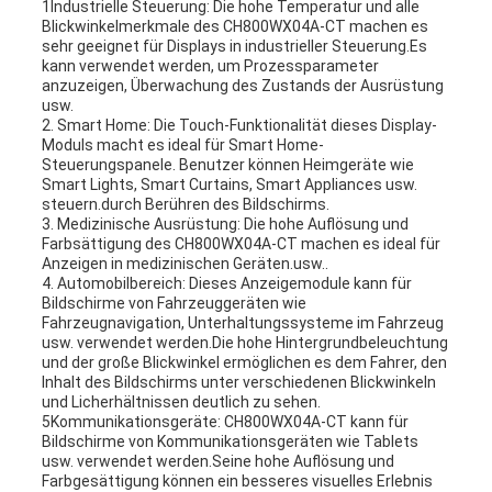
1Industrielle Steuerung: Die hohe Temperatur und alle
Blickwinkelmerkmale des CH800WX04A-CT machen es
sehr geeignet für Displays in industrieller Steuerung.Es
kann verwendet werden, um Prozessparameter
anzuzeigen, Überwachung des Zustands der Ausrüstung
usw.
2. Smart Home: Die Touch-Funktionalität dieses Display-
Moduls macht es ideal für Smart Home-
Steuerungspanele. Benutzer können Heimgeräte wie
Smart Lights, Smart Curtains, Smart Appliances usw.
steuern.durch Berühren des Bildschirms.
3. Medizinische Ausrüstung: Die hohe Auflösung und
Farbsättigung des CH800WX04A-CT machen es ideal für
Anzeigen in medizinischen Geräten.usw..
4. Automobilbereich: Dieses Anzeigemodule kann für
Bildschirme von Fahrzeuggeräten wie
Fahrzeugnavigation, Unterhaltungssysteme im Fahrzeug
usw. verwendet werden.Die hohe Hintergrundbeleuchtung
und der große Blickwinkel ermöglichen es dem Fahrer, den
Inhalt des Bildschirms unter verschiedenen Blickwinkeln
und Licherhältnissen deutlich zu sehen.
5Kommunikationsgeräte: CH800WX04A-CT kann für
Bildschirme von Kommunikationsgeräten wie Tablets
usw. verwendet werden.Seine hohe Auflösung und
Farbgesättigung können ein besseres visuelles Erlebnis