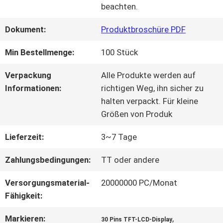
beachten.
QUALITÄTSKONTROLLE
Dokument:
Produktbroschüre PDF
Min Bestellmenge:
100 Stück
KONTAKT
Verpackung
Alle Produkte werden auf
MIT
Informationen:
richtigen Weg, ihn sicher zu
halten verpackt. Für kleine
UNS
Größen von Produk
Lieferzeit:
3~7 Tage
BITTE UM
Zahlungsbedingungen:
TT oder andere
EIN
Versorgungsmaterial-
20000000 PC/Monat
ANGEBOT
Fähigkeit:
Markieren:
,
30 Pins TFT-LCD-Display