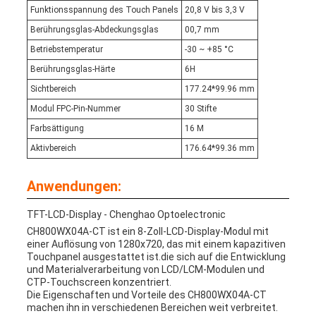
Funktionsspannung des Touch Panels
20,8 V bis 3,3 V
Berührungsglas-Abdeckungsglas
00,7 mm
Betriebstemperatur
-30 ~ +85 °C
Berührungsglas-Härte
6H
Sichtbereich
177.24*99.96 mm
Modul FPC-Pin-Nummer
30 Stifte
Farbsättigung
16 M
Aktivbereich
176.64*99.36 mm
Anwendungen:
TFT-LCD-Display - Chenghao Optoelectronic
CH800WX04A-CT ist ein 8-Zoll-LCD-Display-Modul mit
einer Auflösung von 1280x720, das mit einem kapazitiven
Touchpanel ausgestattet ist.die sich auf die Entwicklung
und Materialverarbeitung von LCD/LCM-Modulen und
CTP-Touchscreen konzentriert.
Die Eigenschaften und Vorteile des CH800WX04A-CT
machen ihn in verschiedenen Bereichen weit verbreitet.