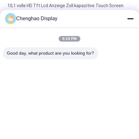
10,1 volle HD Tft Lcd Anzeige Zoll kapazitive Touch Screen
Modul-800*1280
Chenghao Display
3.5" CTP-Industrial Capacitive Touchscreen 320x480
300cd/m2 TFT-LCD-Displaymodul
6:19 PM
4,3 Touch Screen 24 des Zoll-480x272 TFT LCD bitparallele
Good day, what product are you looking for?
RGB-Schnittstelle
Beliebte Kategorien
Alle
Kleiner LCD-Touch 
TFT-LCD-Display
Screen
Kapazitives Mit 
Lcd-Anzeigenmodul
Berührungseingabe 
Bildschirm TFT LCDs
Widerstrebende 
IPS Lcd-Anzeige