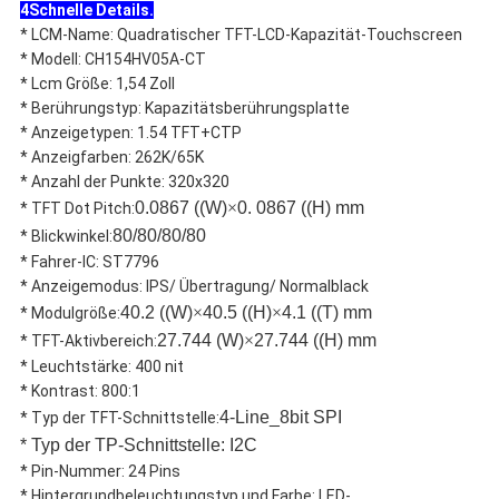
4Schnelle Details.
* LCM-Name: Quadratischer TFT-LCD-Kapazität-Touchscreen
* Modell: CH154HV05A-CT
* Lcm Größe: 1,54 Zoll
* Berührungstyp: Kapazitätsberührungsplatte
* Anzeigetypen: 1.54 TFT+CTP
* Anzeigfarben: 262K/65K
* Anzahl der Punkte: 320x320
0.0867 ((W)
×
0. 0867 ((H) mm
* TFT Dot Pitch:
80/80/80/80
* Blickwinkel:
* Fahrer-IC: ST7796
* Anzeigemodus: IPS/ Übertragung/ Normalblack
40.2 ((W)
×
40.5 ((H)
×
4.1 ((T) mm
* Modulgröße:
27.744 (W)
×
27.744 ((H) mm
* TFT-Aktivbereich:
* Leuchtstärke: 400 nit
* Kontrast: 800:1
4-Line_8bit SPI
* Typ der TFT-Schnittstelle:
* Typ der TP-Schnittstelle: I2C
* Pin-Nummer: 24 Pins
* Hintergrundbeleuchtungstyp und Farbe: LED-