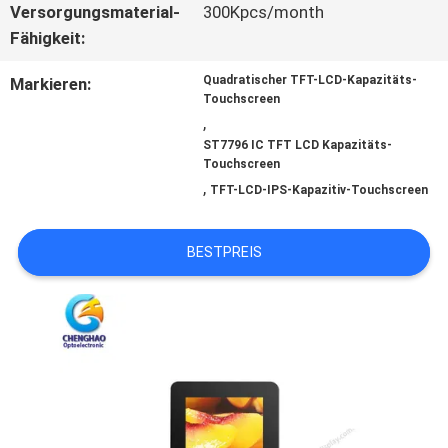
SITEMAP
Versorgungsmaterial-
300Kpcs/month
Fähigkeit:
PRIVACY
Quadratischer TFT-LCD-Kapazitäts-
Markieren:
Touchscreen
POLICY
,
ST7796 IC TFT LCD Kapazitäts-
Touchscreen
,
TFT-LCD-IPS-Kapazitiv-Touchscreen
BESTPREIS