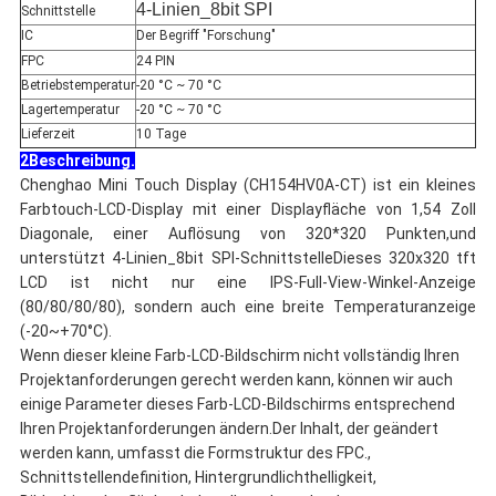
4-Linien_8bit SPI
Schnittstelle
IC
Der Begriff "Forschung"
FPC
24 PIN
Betriebstemperatur
-20 °C ~ 70 °C
Lagertemperatur
-20 °C ~ 70 °C
Lieferzeit
10 Tage
2Beschreibung.
Chenghao Mini Touch Display (CH154HV0A-CT) ist ein kleines
Farbtouch-LCD-Display mit einer Displayfläche von 1,54 Zoll
Diagonale, einer Auflösung von 320*320 Punkten,und
unterstützt 4-Linien_8bit SPI-SchnittstelleDieses 320x320 tft
LCD ist nicht nur eine IPS-Full-View-Winkel-Anzeige
(80/80/80/80), sondern auch eine breite Temperaturanzeige
(-20~+70°C).
Wenn dieser kleine Farb-LCD-Bildschirm nicht vollständig Ihren
Projektanforderungen gerecht werden kann, können wir auch
einige Parameter dieses Farb-LCD-Bildschirms entsprechend
Ihren Projektanforderungen ändern.Der Inhalt, der geändert
werden kann, umfasst die Formstruktur des FPC.,
Schnittstellendefinition, Hintergrundlichthelligkeit,