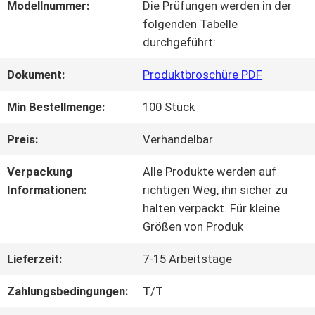
Modellnummer:
Die Prüfungen werden in der
folgenden Tabelle
QUALITÄTSKONTROLLE
durchgeführt:
Dokument:
Produktbroschüre PDF
KONTAKT
Min Bestellmenge:
100 Stück
MIT
Preis:
Verhandelbar
UNS
Verpackung
Alle Produkte werden auf
Informationen:
richtigen Weg, ihn sicher zu
BITTE UM
halten verpackt. Für kleine
Größen von Produk
EIN
Lieferzeit:
7-15 Arbeitstage
ANGEBOT
Zahlungsbedingungen:
T/T