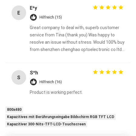
E*y
E
Hilfreich (15)
Great company to deal with, superb customer
service from Tina (thank you) Was happy to
resolve an issue without stress. Would 100% buy
from shenzhen chenghao optoelectronic co ltd
again
S*h
S
Hilfreich (16)
Product is working perfect.
800x480
Kapazitives mit Berührungseingabe Bildschirm RGB TFT LCD
Kapazitiver 300-Nits-TFT-LCD-Touchscreen