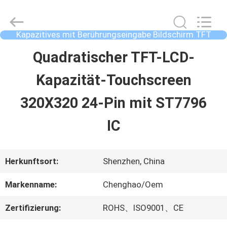
2026
Shenzhen
ChengHao
Optoelectronic
Kapazitives mit Berührungseingabe Bildschirm TFT
Co.,
LCDs
Ltd..
ZU
Quadratischer TFT-LCD-
All
Rights
HAUSE
Reserved.
Kapazität-Touchscreen
320X320 24-Pin mit ST7796
PRODUKTE
IC
ÜBER
Herkunftsort:
Shenzhen, China
UNS
Markenname:
Chenghao/Oem
Zertifizierung:
ROHS、ISO9001、CE
WERKSBESICHTIGUNG