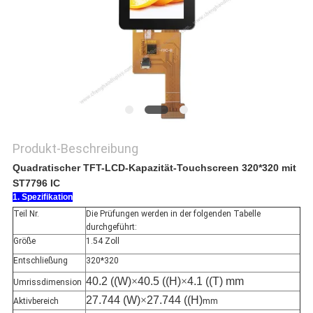
Produkt-Beschreibung
Quadratischer TFT-LCD-Kapazität-Touchscreen 320*320 mit
ST7796 IC
1. Spezifikation
Teil Nr.
Die Prüfungen werden in der folgenden Tabelle
durchgeführt:
Größe
1.54 Zoll
Entschließung
320*320
40.2 ((W)
×
40.5 ((H)
×
4.1 ((T) mm
Umrissdimension
27.744 (W)
×
27.744 ((H)
Aktivbereich
mm