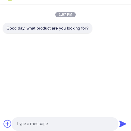
7 In 50 Pin 250cd/m2 800x480 Rgb Tft Lcd Monitor
CH700WV01 Für Auto
1:07 PM
1920*480 Hochauflösendes LCD-Anzeigefeld 8 Zoll langer
Good day, what product are you looking for?
Streifen IPS-Bildschirm
Beliebte Kategorien
Alle
Kleiner LCD-Touch 
TFT-LCD-Display
Screen
Kapazitives Mit 
Lcd-Anzeigenmodul
Berührungseingabe 
Bildschirm TFT LCDs
Widerstrebende 
IPS Lcd-Anzeige
LCD-Anzeige
TFT-LCD-
TFT-LCD-Monitor
Fordern Sie ein Angebot
Touchscreen