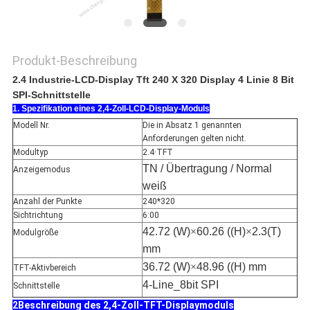
Produkt-Beschreibung
2.4
Industrie-LCD-Display Tft 240 X 320 Display 4 Linie 8 Bit
SPI-Schnittstelle
1. Spezifikation eines 2,4-Zoll-LCD-Display-Moduls
Modell Nr.
Die in Absatz 1 genannten
Anforderungen gelten nicht.
Modultyp
2.4·TFT
TN / Übertragung / Normal
Anzeigemodus
weiß
Anzahl der Punkte
240*320
Sichtrichtung
6:00
42.72 (W)
×
60.26 ((H)
×
2.3(T)
Modulgröße
mm
36.72 (W)
×
48.96 ((H) mm
TFT-Aktivbereich
4-Line_8bit SPI
Schnittstelle
2Beschreibung des 2,4-Zoll-TFT-Displaymoduls