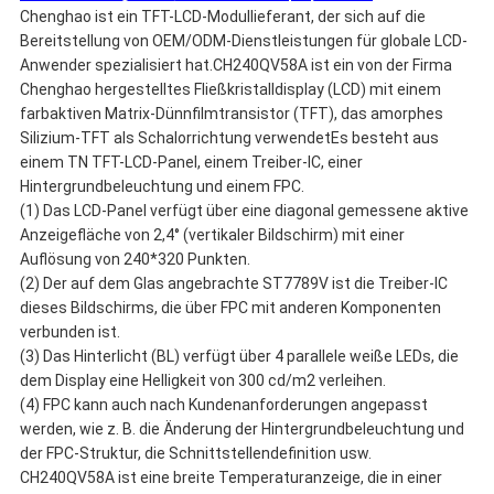
Chenghao ist ein TFT-LCD-Modullieferant, der sich auf die
Bereitstellung von OEM/ODM-Dienstleistungen für globale LCD-
Anwender spezialisiert hat.CH240QV58A ist ein von der Firma
Chenghao hergestelltes Fließkristalldisplay (LCD) mit einem
farbaktiven Matrix-Dünnfilmtransistor (TFT), das amorphes
Silizium-TFT als Schalorrichtung verwendetEs besteht aus
einem TN TFT-LCD-Panel, einem Treiber-IC, einer
Hintergrundbeleuchtung und einem FPC.
(1) Das LCD-Panel verfügt über eine diagonal gemessene aktive
Anzeigefläche von 2,4° (vertikaler Bildschirm) mit einer
Auflösung von 240*320 Punkten.
(2) Der auf dem Glas angebrachte ST7789V ist die Treiber-IC
dieses Bildschirms, die über FPC mit anderen Komponenten
verbunden ist.
(3) Das Hinterlicht (BL) verfügt über 4 parallele weiße LEDs, die
dem Display eine Helligkeit von 300 cd/m2 verleihen.
(4) FPC kann auch nach Kundenanforderungen angepasst
werden, wie z. B. die Änderung der Hintergrundbeleuchtung und
der FPC-Struktur, die Schnittstellendefinition usw.
CH240QV58A ist eine breite Temperaturanzeige, die in einer