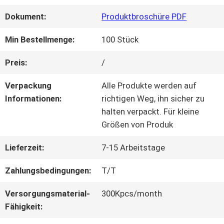
Dokument:
Produktbroschüre PDF
QUALITÄTSKONTROLLE
Min Bestellmenge:
100 Stück
KONTAKT
Preis:
/
MIT
Verpackung
Alle Produkte werden auf
Informationen:
richtigen Weg, ihn sicher zu
UNS
halten verpackt. Für kleine
Größen von Produk
BITTE UM
Lieferzeit:
7-15 Arbeitstage
EIN
Zahlungsbedingungen:
T/T
ANGEBOT
Versorgungsmaterial-
300Kpcs/month
Fähigkeit: