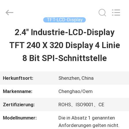
2026
Shenzhen
ChengHao
Optoelectronic
TFT-LCD-Display
Co.,
Ltd..
2.4" Industrie-LCD-Display
ZU
All
Rights
TFT 240 X 320 Display 4 Linie
HAUSE
Reserved.
8 Bit SPI-Schnittstelle
PRODUKTE
Herkunftsort:
Shenzhen, China
ÜBER
Markenname:
Chenghao/Oem
UNS
Zertifizierung:
ROHS、ISO9001、CE
Modellnummer:
Die in Absatz 1 genannten
WERKSBESICHTIGUNG
Anforderungen gelten nicht.