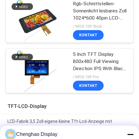
Rgb-Schnittstellen-
Sonnenlicht lesbares Zoll
1024*600 40pin LCD-
Anzeigen-7、
/ MOQ:100 Stück
KONTAKT
5 Inch TFT Display
800x480 Full Viewing
Direction IPS With Black
Glass Cover
/ MOQ:100 Pcs
KONTAKT
TFT-LCD-Display
LCD-Fabrik 3,5 Zoll eigene kleine Tft-Lcd-Anzeige mit
Kapazitäts-Touch
Chenghao Display