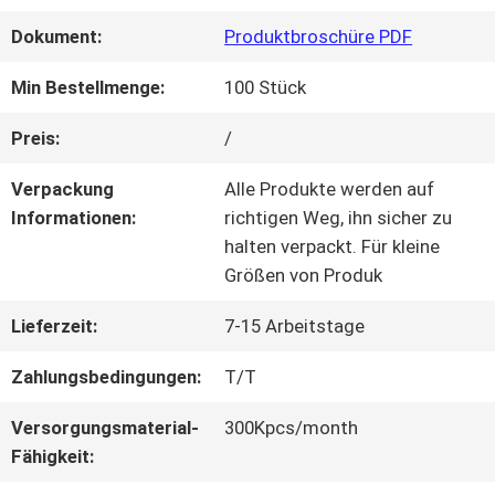
Dokument:
Produktbroschüre PDF
QUALITÄTSKONTROLLE
Min Bestellmenge:
100 Stück
KONTAKT
Preis:
/
MIT
Verpackung
Alle Produkte werden auf
Informationen:
richtigen Weg, ihn sicher zu
UNS
halten verpackt. Für kleine
Größen von Produk
BITTE UM
Lieferzeit:
7-15 Arbeitstage
EIN
Zahlungsbedingungen:
T/T
ANGEBOT
Versorgungsmaterial-
300Kpcs/month
Fähigkeit: