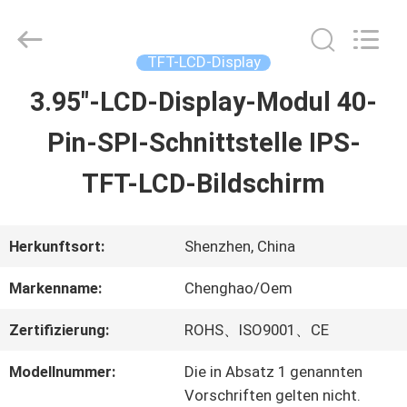
2026
Shenzhen
ChengHao
Optoelectronic
TFT-LCD-Display
Co.,
Ltd..
3.95"-LCD-Display-Modul 40-
ZU
All
Rights
Pin-SPI-Schnittstelle IPS-
HAUSE
Reserved.
TFT-LCD-Bildschirm
PRODUKTE
Herkunftsort:
Shenzhen, China
ÜBER
Markenname:
Chenghao/Oem
UNS
Zertifizierung:
ROHS、ISO9001、CE
Modellnummer:
Die in Absatz 1 genannten
WERKSBESICHTIGUNG
Vorschriften gelten nicht.