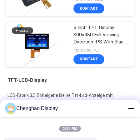
KONTAKT
5 Inch TFT Display
800x480 Full Viewing
Direction IPS With Black
Glass Cover
/ MOQ:100 Pcs
KONTAKT
TFT-LCD-Display
LCD-Fabrik 3,5 Zoll eigene kleine Tft-Lcd-Anzeige mit
Kapazitäts-Touch
Chenghao Display
7 In 50 Pin 250cd/m2 800x480 Rgb Tft Lcd Monitor
CH700WV01 Für Auto
2:22 PM
1920*480 Hochauflösendes LCD-Anzeigefeld 8 Zoll langer