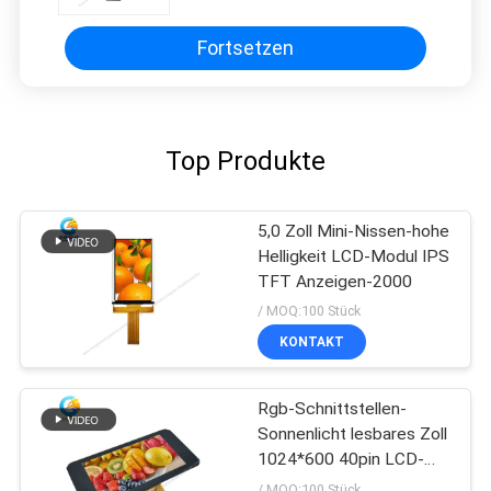
Fortsetzen
Top Produkte
5,0 Zoll Mini-Nissen-hohe
Helligkeit LCD-Modul IPS
TFT Anzeigen-2000
/ MOQ:100 Stück
KONTAKT
Rgb-Schnittstellen-
Sonnenlicht lesbares Zoll
1024*600 40pin LCD-
Anzeigen-7、
/ MOQ:100 Stück