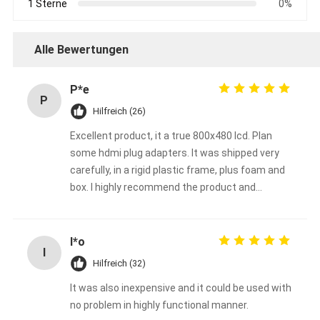
1 Sterne
0%
Alle Bewertungen
P*e
P
Hilfreich (26)
Excellent product, it a true 800x480 lcd. Plan
some hdmi plug adapters. It was shipped very
carefully, in a rigid plastic frame, plus foam and
box. I highly recommend the product and
shenzhen chenghao optoelectronic co., ltd
I*o
I
Hilfreich (32)
It was also inexpensive and it could be used with
no problem in highly functional manner.