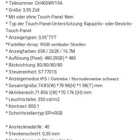
* Teilnummer: CH400WV19A
* Größe: 3,95 Zoll
* Mit oder ohne Touch-Panel: Nein
* Typ der Touch-Panel-Unterstützung: Kapazitiv- oder Resistiv-
Touch-Panel
* Anzeigetypen: 3,95"TFT
*
Farbfilter-Array: RGB vertikaler Streifen
* Anzeigfarben: 65K / 262K / 16.7M
* Auflösung (Pixel): 480 (RGB) * 480
* Blickrichtung: 80/80/80/80
* Steuereinheit: ST7701S
* Anzeigemodus:
IPS / Getriebe / Normalerweise schwarz
* Gesamtgröße:
74.83(W) *78.98(H) *1.98(T) mm
* Aktivbereich:
71.856 ((W) *70.176 ((H) mm
* Leuchtstärke: 350 cd/m2
* Kontrast: 800:1
* Schnittstellentyp:
SPI+RGB
* Anstecknadel Nr.: 40
* Steckenschnitt: 0,35 mm