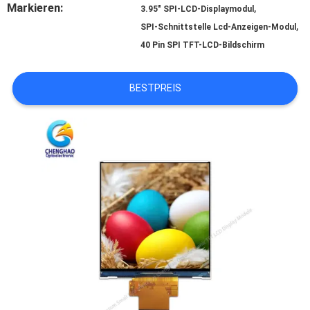
SITEMAP
Markieren:
,
3.95" SPI-LCD-Displaymodul
,
SPI-Schnittstelle Lcd-Anzeigen-Modul
40 Pin SPI TFT-LCD-Bildschirm
PRIVACY
POLICY
BESTPREIS