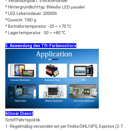
* Verbindungsart: Steckverbinder
* Hintergrundlichttyp: 8
Weiße LED parallel
* LED-Lebensdauer: 20000h
*
Gewicht: TBD g
* Betriebstemperatur: -20 ~ +70 °C
* Lagertemperatur: -30 ~ +80 °C
5. Anwendung des Tft-Farbmonitors
6Unser Dienst
Schifffahrtspolitik:
1- Regelmäßig versenden wir per Fedex/DHL/UPS, Express (2-7