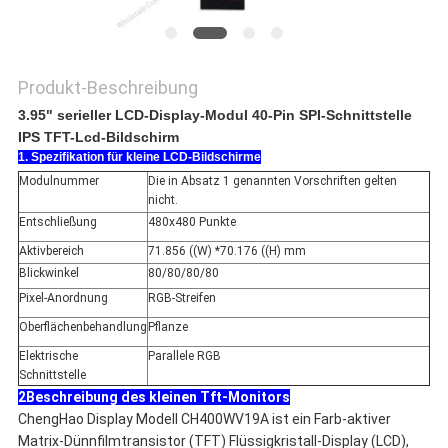
Produkt-Beschreibung
3.95" serieller LCD-Display-Modul 40-Pin SPI-Schnittstelle
IPS TFT-Lcd-Bildschirm
1. Spezifikation für kleine LCD-Bildschirme
Modulnummer
Die in Absatz 1 genannten Vorschriften gelten
nicht.
Entschließung
480x480 Punkte
Aktivbereich
71.856 ((W) *70.176 ((H) mm
Blickwinkel
80/80/80/80
Pixel-Anordnung
RGB-Streifen
Oberflächenbehandlung
Pflanze
Elektrische
Parallele RGB
Schnittstelle
2Beschreibung des kleinen Tft-Monitors
ChengHao Display Modell CH400WV19A ist ein Farb-aktiver
Matrix-Dünnfilmtransistor (TFT) Flüssigkristall-Display (LCD),