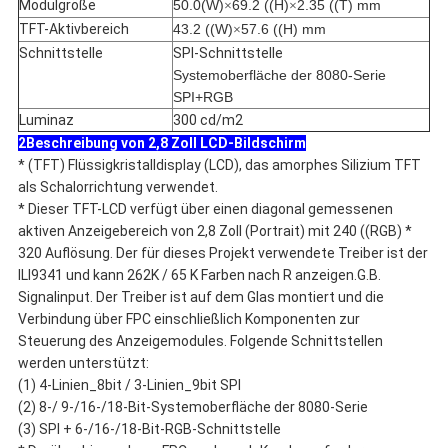
Modulgröße
50.0(W)
69.2 ((H)
2.35 ((T) mm
×
×
TFT-Aktivbereich
43.2 ((W)
57.6 ((H) mm
×
Schnittstelle
SPI-Schnittstelle
Systemoberfläche der 8080-Serie
SPI+RGB
Luminaz
300 cd/m2
2Beschreibung von 2,8 Zoll LCD-Bildschirm
* (TFT) Flüssigkristalldisplay (LCD), das amorphes Silizium TFT
als Schalorrichtung verwendet.
* Dieser TFT-LCD verfügt über einen diagonal gemessenen
aktiven Anzeigebereich von 2,8 Zoll (Portrait) mit 240 ((RGB) *
320 Auflösung. Der für dieses Projekt verwendete Treiber ist der
ILI9341 und kann 262K / 65 K Farben nach R anzeigen.G.B.
Signalinput. Der Treiber ist auf dem Glas montiert und die
Verbindung über FPC einschließlich Komponenten zur
Steuerung des Anzeigemodules. Folgende Schnittstellen
werden unterstützt:
(1) 4-Linien_8bit / 3-Linien_9bit SPI
(2) 8-/ 9-/16-/18-Bit-Systemoberfläche der 8080-Serie
(3) SPI + 6-/16-/18-Bit-RGB-Schnittstelle