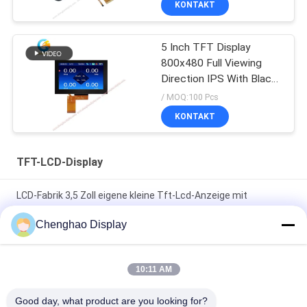
KONTAKT
5 Inch TFT Display
800x480 Full Viewing
Direction IPS With Black
Glass Cover
/ MOQ:100 Pcs
KONTAKT
TFT-LCD-Display
LCD-Fabrik 3,5 Zoll eigene kleine Tft-Lcd-Anzeige mit
Kapazitäts-Touch
Chenghao Display
7 In 50 Pin 250cd/m2 800x480 Rgb Tft Lcd Monitor
CH700WV01 Für Auto
10:11 AM
1920*480 Hochauflösendes LCD-Anzeigefeld 8 Zoll langer
Good day, what product are you looking for?
Streifen IPS-Bildschirm