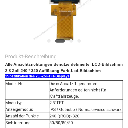
Produkt-Beschreibung
Alle Ansichtsrichtungen Benutzerdefinierter LCD-Bildschirm
2,8 Zoll 240 * 320 Auflösung Farb-Lcd-Bildschirm
1Spezifikation des 2,8-Zoll-TFT-Displays
Modell Nr.
Die in Absatz 1 genannten
Anforderungen gelten nicht für
Kraftfahrzeuge.
Modultyp
2.8"TFT
Anzeigemodus
IPS / Getriebe / Normalerweise schwarz
Anzahl der Punkte
240 ((RGB)
320
×
Sichtrichtung
80/80/80/80