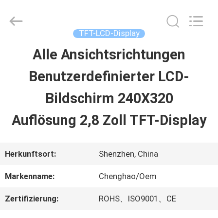
2026
Shenzhen
ChengHao
Optoelectronic
TFT-LCD-Display
Co.,
Ltd..
Alle Ansichtsrichtungen
ZU
All
Rights
Benutzerdefinierter LCD-
HAUSE
Reserved.
Bildschirm 240X320
PRODUKTE
Auflösung 2,8 Zoll TFT-Display
ÜBER
Herkunftsort:
Shenzhen, China
UNS
Markenname:
Chenghao/Oem
Zertifizierung:
ROHS、ISO9001、CE
WERKSBESICHTIGUNG