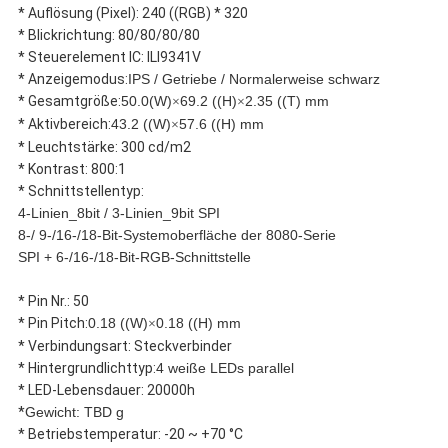
* Auflösung (Pixel): 240 ((RGB) * 320
* Blickrichtung: 80/80/80/80
* Steuerelement IC: ILI9341V
* Anzeigemodus:
IPS / Getriebe / Normalerweise schwarz
* Gesamtgröße:
50.0(W)
69.2 ((H)
2.35 ((T) mm
×
×
* Aktivbereich:
43.2 ((W)
57.6 ((H) mm
×
* Leuchtstärke: 300 cd/m2
* Kontrast: 800:1
* Schnittstellentyp:
4-Linien_8bit / 3-Linien_9bit SPI
8-/ 9-/16-/18-Bit-Systemoberfläche der 8080-Serie
SPI + 6-/16-/18-Bit-RGB-Schnittstelle
* Pin Nr.: 50
* Pin Pitch:
0.18 ((W)
0.18 ((H) mm
×
* Verbindungsart: Steckverbinder
* Hintergrundlichttyp:
4 weiße LEDs parallel
* LED-Lebensdauer: 20000h
*
Gewicht: TBD g
* Betriebstemperatur: -20 ~ +70 °C