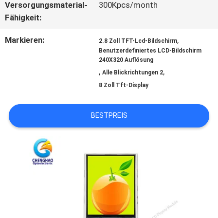
SITEMAP
Versorgungsmaterial-
300Kpcs/month
Fähigkeit:
PRIVACY
Markieren:
,
2.8 Zoll TFT-Lcd-Bildschirm
Benutzerdefiniertes LCD-Bildschirm
POLICY
240X320 Auflösung
,
,
Alle Blickrichtungen 2
8 Zoll Tft-Display
BESTPREIS