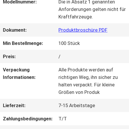
Modellnummer:
Die in Absatz 1 genannten
Anforderungen gelten nicht für
QUALITÄTSKONTROLLE
Kraftfahrzeuge.
Dokument:
Produktbroschüre PDF
KONTAKT
Min Bestellmenge:
100 Stück
MIT
Preis:
/
UNS
Verpackung
Alle Produkte werden auf
Informationen:
richtigen Weg, ihn sicher zu
BITTE UM
halten verpackt. Für kleine
Größen von Produk
EIN
Lieferzeit:
7-15 Arbeitstage
ANGEBOT
Zahlungsbedingungen:
T/T