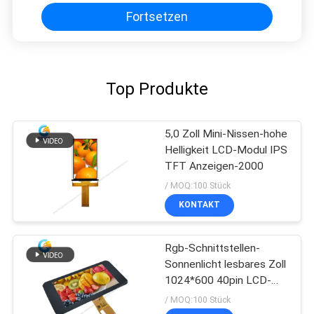
Fortsetzen
Top Produkte
5,0 Zoll Mini-Nissen-hohe
Helligkeit LCD-Modul IPS
TFT Anzeigen-2000
/ MOQ:100 Stück
KONTAKT
Rgb-Schnittstellen-
Sonnenlicht lesbares Zoll
1024*600 40pin LCD-
Anzeigen-7、
/ MOQ:100 Stück