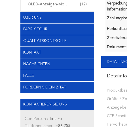
Verpackun
OLED-Anzeigen-Modul
(12)
Information
ÜBER UNS
Zahlungsb
Herkunftsor
FABRIK TOUR
Zertifizier
QUALITÄTSKONTROLLE
Dokument:
KONTAKT
DETAILIN
NACHRICHTEN
FÄLLE
Detailinf
FORDERN SIE EIN ZITAT
Produktbe
Größe / Zol
KONTAKTIEREN SIE UNS
Anzeigeber
CTP-Schnitt
ContPerson :
Tina Fu
Hervorheb
Telefonnummer :
+86 755-