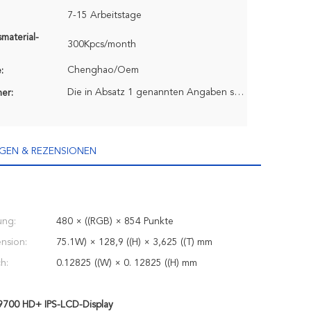
7-15 Arbeitstage
material-
300Kpcs/month
Chenghao/Oem
:
Die in Absatz 1 genannten Angaben sind zu beachten.
er:
GEN & REZENSIONEN
ung:
480 × ((RGB) × 854 Punkte
nsion:
75.1W) × 128,9 ((H) × 3,625 ((T) mm
h:
0.12825 ((W) × 0. 12825 ((H) mm
9700 HD+ IPS-LCD-Display