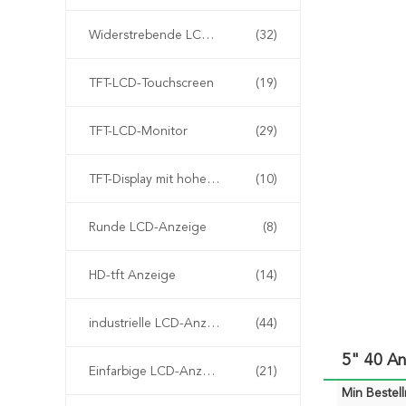
Widerstrebende LCD-Anzeige
(32)
TFT-LCD-Touchscreen
(19)
TFT-LCD-Monitor
(29)
TFT-Display mit hoher Helligkeit
(10)
Runde LCD-Anzeige
(8)
HD-tft Anzeige
(14)
industrielle LCD-Anzeige
(44)
5" 40 An
Einfarbige LCD-Anzeige
(21)
Min Bestel