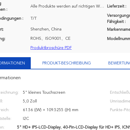
g
Alle Produkte werden auf richtigen Weg, ihn sicher zu halten verpackt. Für kleine Größen von Produk
Lieferzeit :
en :
Versorgungs
edingungen :
T/T
Fähigkeit :
Shenzhen, China
t:
Markenname
ROHS、ISO9001、CE
ung:
Modellnumm
Produktbroschüre PDF
FORMATIONEN
PRODUKT-BESCHREIBUNG
BEWERTUN
ormationen
zeichnung:
5" kleines Touchscreen
Entschließ
l:
5,0 Zoll
Umrissdime
eich:
61.56 ((W) × 109.5255 ((H) mm
Punkte-Pitc
stelle:
I2C
en:
5" HD+ IPS-LCD-Display
,
40-Pin-LCD-Display für HD+ IPS
,
ICN