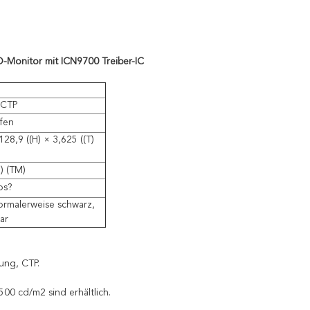
D-Monitor mit ICN9700 Treiber-IC
 CTP
fen
28,9 ((H) × 3,625 ((T)
) (TM)
los?
normalerweise schwarz,
ar
ung, CTP.
00 cd/m2 sind erhältlich.