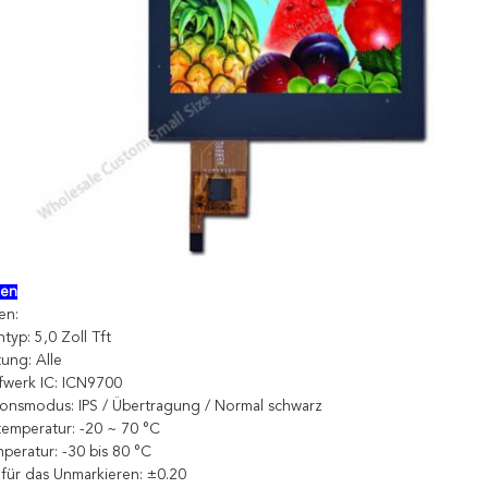
gen
en:
typ: 5,0 Zoll Tft
tung: Alle
fwerk IC: ICN9700
ationsmodus: IPS / Übertragung / Normal schwarz
stemperatur: -20 ~ 70 °C
peratur: -30 bis 80 °C
 für das Unmarkieren: ±0.20