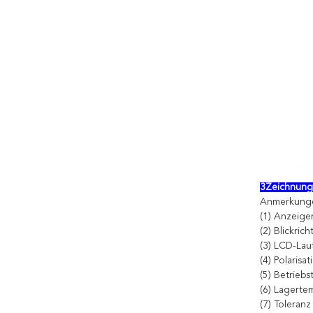
3Zeichnun
Anmerkung
(1) Anzeigen
(2) Blickrich
(3) LCD-Lau
(4) Polaris
(5) Betrieb
(6) Lagertem
(7) Toleranz