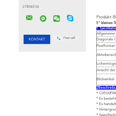
27806536
Produkt-B
5" kleines 
1. Spezifikatio
Allgemeine
Free call
Diagonale 
Pixelformat
Aktivbereic
Lichermög
Ansicht der
Blickwinkel
2Beschreib
* CH500FW09A
* Es besteh
* Es handel
* Hintergru
* Spezifisc