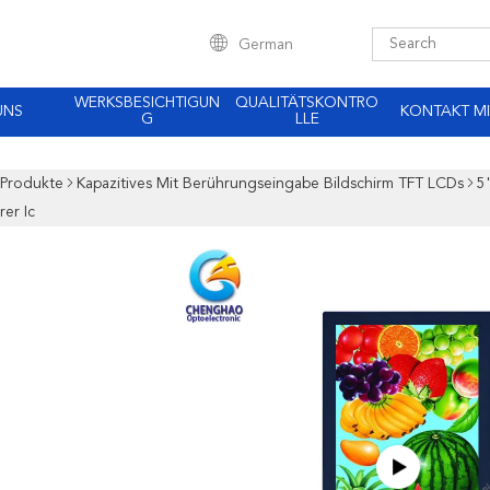
German
WERKSBESICHTIGUN
QUALITÄTSKONTRO
UNS
KONTAKT MI
G
LLE
Produkte
Kapazitives Mit Berührungseingabe Bildschirm TFT LCDs
5
rer Ic