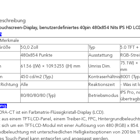
eschreibung
Touchscreen-Display, benutzerdefiniertes 40pin 480x854 Nits IPS HD LC
n
 Merkmale
Größe
50,0 Zoll
Typ
5.0 TFT +
480x854 Punkte
Ausstattung
RGB-Strei
75.1W) × 1
h
61.56 ((W) × 109.5255 ((H) mm
Umriss Dim.
mm
en
450 cd/m2 (Typ.)
Kontraserhältnis
8001 (Typ.
 Richtung
Alle
Reaktionszeit
- Was ist 
IPS Pro, 
80/80/80/80 (Typ)
Betriebsmodus
übertragb
ung.
-CT ist ein Farbmatrix-Flüssigkristall-Display (LCD).
t aus einem TFT-LCD-Panel, einem Treiber-IC, FPC, Hintergrundbeleucht
t sich um ein TFT-LCD-Modul mit einer Auflösung von 480 (RGB) x 854.
ndbeleuchtung mit unterschiedlichen Helligkeitsoptionen von 200 bis 15
hes Touch-Panel kann entworfen und angepasst werden.