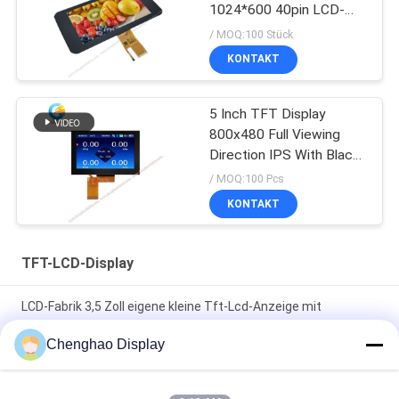
1024*600 40pin LCD-
Anzeigen-7、
/ MOQ:100 Stück
KONTAKT
5 Inch TFT Display
800x480 Full Viewing
Direction IPS With Black
Glass Cover
/ MOQ:100 Pcs
KONTAKT
TFT-LCD-Display
LCD-Fabrik 3,5 Zoll eigene kleine Tft-Lcd-Anzeige mit
Kapazitäts-Touch
Chenghao Display
7 In 50 Pin 250cd/m2 800x480 Rgb Tft Lcd Monitor
CH700WV01 Für Auto