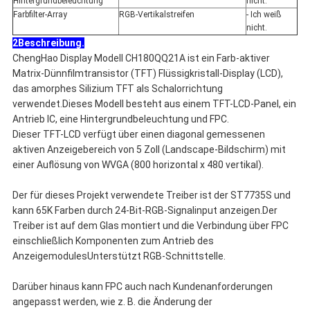
Hintergrundbeleuchtung
nicht.
Farbfilter-Array
RGB-Vertikalstreifen
- Ich weiß
nicht.
2Beschreibung.
ChengHao Display Modell CH180QQ21A ist ein Farb-aktiver
Matrix-Dünnfilmtransistor (TFT) Flüssigkristall-Display (LCD),
das amorphes Silizium TFT als Schalorrichtung
verwendet.Dieses Modell besteht aus einem TFT-LCD-Panel, ein
Antrieb IC, eine Hintergrundbeleuchtung und FPC.
Dieser TFT-LCD verfügt über einen diagonal gemessenen
aktiven Anzeigebereich von 5 Zoll (Landscape-Bildschirm) mit
einer Auflösung von WVGA (800 horizontal x 480 vertikal).
Der für dieses Projekt verwendete Treiber ist der ST7735S und
kann 65K Farben durch 24-Bit-RGB-Signalinput anzeigen.Der
Treiber ist auf dem Glas montiert und die Verbindung über FPC
einschließlich Komponenten zum Antrieb des
AnzeigemodulesUnterstützt RGB-Schnittstelle.
Darüber hinaus kann FPC auch nach Kundenanforderungen
angepasst werden, wie z. B. die Änderung der