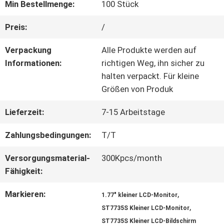
Min Bestellmenge:
100 Stück
QUALITÄTSKONTROLLE
Preis:
/
Verpackung
Alle Produkte werden auf
KONTAKT
Informationen:
richtigen Weg, ihn sicher zu
halten verpackt. Für kleine
MIT
Größen von Produk
UNS
Lieferzeit:
7-15 Arbeitstage
Zahlungsbedingungen:
T/T
BITTE UM
Versorgungsmaterial-
300Kpcs/month
EIN
Fähigkeit:
ANGEBOT
Markieren:
,
1.77" kleiner LCD-Monitor
,
ST7735S Kleiner LCD-Monitor
ST7735S Kleiner LCD-Bildschirm