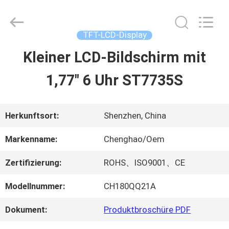
2026
Shenzhen
ChengHao
Optoelectronic
TFT-LCD-Display
Co.,
Ltd..
Kleiner LCD-Bildschirm mit
ZU
All
Rights
1,77" 6 Uhr ST7735S
HAUSE
Reserved.
PRODUKTE
Herkunftsort:
Shenzhen, China
Markenname:
Chenghao/Oem
ÜBER
Zertifizierung:
ROHS、ISO9001、CE
UNS
Modellnummer:
CH180QQ21A
Dokument:
Produktbroschüre PDF
WERKSBESICHTIGUNG