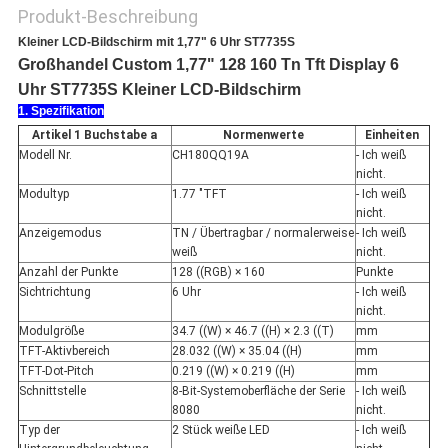
Produkt-Beschreibung
Kleiner LCD-Bildschirm mit 1,77" 6 Uhr ST7735S
Großhandel Custom 1,77" 128 160 Tn Tft Display 6
Uhr ST7735S Kleiner LCD-Bildschirm
1. Spezifikation
Artikel 1 Buchstabe a
Normenwerte
Einheiten
Modell Nr.
CH180QQ19A
- Ich weiß
nicht.
Modultyp
1.77 "TFT
- Ich weiß
nicht.
Anzeigemodus
TN / Übertragbar / normalerweise
- Ich weiß
weiß
nicht.
Anzahl der Punkte
128 ((RGB) × 160
Punkte
Sichtrichtung
6 Uhr
- Ich weiß
nicht.
Modulgröße
34.7 ((W) × 46.7 ((H) × 2.3 ((T)
mm
TFT-Aktivbereich
28.032 ((W) × 35.04 ((H)
mm
TFT-Dot-Pitch
0.219 ((W) × 0.219 ((H)
mm
Schnittstelle
8-Bit-Systemoberfläche der Serie
- Ich weiß
8080
nicht.
Typ der
2 Stück weiße LED
- Ich weiß