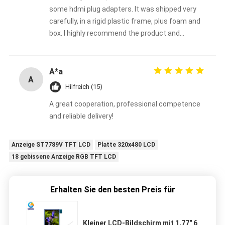
some hdmi plug adapters. It was shipped very
carefully, in a rigid plastic frame, plus foam and
box. I highly recommend the product and
shenzhen chenghao optoelectronic co., ltd
A*a
A
Hilfreich (15)
A great cooperation, professional competence
and reliable delivery!
Anzeige ST7789V TFT LCD
Platte 320x480 LCD
18 gebissene Anzeige RGB TFT LCD
Erhalten Sie den besten Preis für
Kleiner LCD-Bildschirm mit 1,77" 6