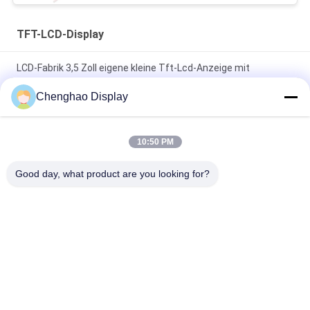
TFT-LCD-Display
LCD-Fabrik 3,5 Zoll eigene kleine Tft-Lcd-Anzeige mit
Kapazitäts-Touch
Chenghao Display
7 In 50 Pin 250cd/m2 800x480 Rgb Tft Lcd Monitor
CH700WV01 Für Auto
10:50 PM
1920*480 Hochauflösendes LCD-Anzeigefeld 8 Zoll langer
Good day, what product are you looking for?
Streifen IPS-Bildschirm
Beliebte Kategorien
Alle
Kleiner LCD-Touch 
TFT-LCD-Display
Screen