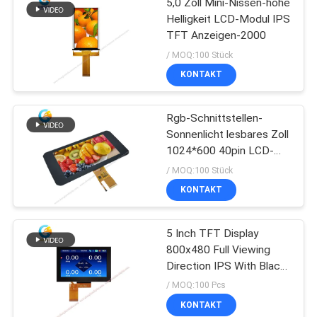
5,0 Zoll Mini-Nissen-hohe
Helligkeit LCD-Modul IPS
TFT Anzeigen-2000
/ MOQ:100 Stück
KONTAKT
Rgb-Schnittstellen-
Sonnenlicht lesbares Zoll
1024*600 40pin LCD-
Anzeigen-7、
/ MOQ:100 Stück
KONTAKT
5 Inch TFT Display
800x480 Full Viewing
Direction IPS With Black
Glass Cover
/ MOQ:100 Pcs
KONTAKT