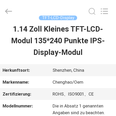
2026
Shenzhen
ChengHao
Optoelectronic
TFT-LCD-Display
Co.,
Ltd..
1.14 Zoll Kleines TFT-LCD-
ZU
All
Rights
Modul 135*240 Punkte IPS-
HAUSE
Reserved.
Display-Modul
PRODUKTE
Herkunftsort:
Shenzhen, China
ÜBER
Markenname:
Chenghao/Oem
UNS
Zertifizierung:
ROHS、ISO9001、CE
Modellnummer:
Die in Absatz 1 genannten
WERKSBESICHTIGUNG
Angaben sind zu beachten.