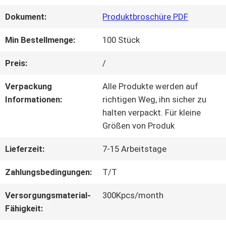
Dokument:
Produktbroschüre PDF
QUALITÄTSKONTROLLE
Min Bestellmenge:
100 Stück
KONTAKT
Preis:
/
MIT
Verpackung
Alle Produkte werden auf
Informationen:
richtigen Weg, ihn sicher zu
UNS
halten verpackt. Für kleine
Größen von Produk
BITTE UM
Lieferzeit:
7-15 Arbeitstage
EIN
Zahlungsbedingungen:
T/T
ANGEBOT
Versorgungsmaterial-
300Kpcs/month
Fähigkeit: