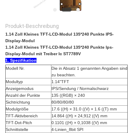
Produkt-Beschreibung
1.14 Zoll Kleines TFT-LCD-Modul 135*240 Punkte IPS-
Display-Modul
1.14 Zoll Kleines TFT-LCD-Modul 135*240 Punkte Ips-
Display-Modul mit Treiber Ic ST7789V
1. Spezifikation
Modell Nr.
Die in Absatz 1 genannten Angaben sind
zu beachten.
Modultyp
1.14"TFT
Anzeigemodus
IPS/Sendung / Normalschwarz
Anzahl der Punkte
135 ((RGB) × 240
Sichtrichtung
80/80/80/80
Modulgröße
17.6 ((H) × 31.0 ((V) × 1.6 ((T) mm
TFT-Aktivbereich
14.864 ((H) × 24,912 ((V) mm
TFT-Dot-Pitch
0.1101 ((H) × 0,1038 ((V) mm
Schnittstelle
4-Linien_8bit SPI