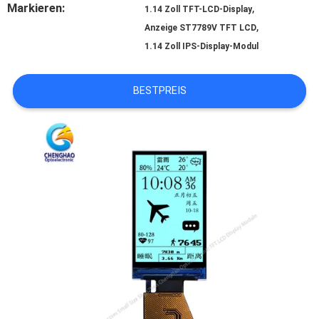
SITEMAP
Markieren:
,
1.14 Zoll TFT-LCD-Display
,
Anzeige ST7789V TFT LCD
1.14 Zoll IPS-Display-Modul
PRIVACY
POLICY
BESTPREIS