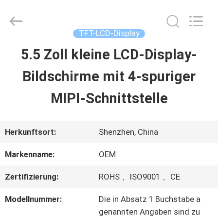
2026
Shenzhen
ChengHao
Optoelectronic
TFT-LCD-Display
Co.,
Ltd..
5.5 Zoll kleine LCD-Display-
ZU
All
Rights
Bildschirme mit 4-spuriger
HAUSE
Reserved.
MIPI-Schnittstelle
PRODUKTE
Herkunftsort:
Shenzhen, China
ÜBER
Markenname:
OEM
UNS
Zertifizierung:
ROHS 、ISO9001 、CE
Modellnummer:
Die in Absatz 1 Buchstabe a
WERKSBESICHTIGUNG
genannten Angaben sind zu