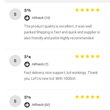
S*h
S
Hilfreich (13)
The product quality is excellent ,it was well
packed Shipping is fast and quick and supplier is
also friendly and polite Highly recommended
S*a
S
Hilfreich (7)
Fast delivery, nice support, lcd workings. Thank
you. Left is new lcd. With 1000nit.
S*n
S
Hilfreich (62)