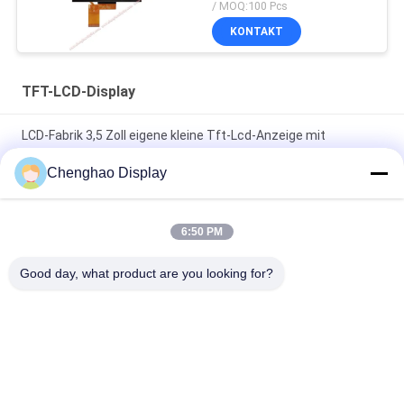
Glass Cover
/ MOQ:100 Pcs
KONTAKT
TFT-LCD-Display
LCD-Fabrik 3,5 Zoll eigene kleine Tft-Lcd-Anzeige mit
Kapazitäts-Touch
Chenghao Display
7 In 50 Pin 250cd/m2 800x480 Rgb Tft Lcd Monitor
CH700WV01 Für Auto
6:50 PM
1920*480 Hochauflösendes LCD-Anzeigefeld 8 Zoll langer
Good day, what product are you looking for?
Streifen IPS-Bildschirm
Beliebte Kategorien
Alle
Kleiner LCD-Touch 