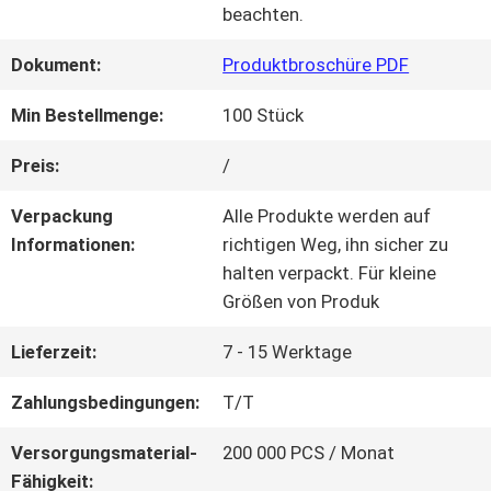
beachten.
QUALITÄTSKONTROLLE
Dokument:
Produktbroschüre PDF
Min Bestellmenge:
100 Stück
KONTAKT
Preis:
/
MIT
Verpackung
Alle Produkte werden auf
UNS
Informationen:
richtigen Weg, ihn sicher zu
halten verpackt. Für kleine
Größen von Produk
BITTE UM
Lieferzeit:
7 - 15 Werktage
EIN
Zahlungsbedingungen:
T/T
ANGEBOT
Versorgungsmaterial-
200 000 PCS / Monat
Fähigkeit: