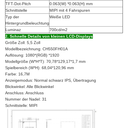
TFT-Dot-Pitch
0.063(W) *0.063(H) mm
Schnittstelle
MIPI mit 4 Fahrspuren
Typ der
Weiße LED
Hintergrundbeleuchtung
Luminaz
700cd/m2
2.
Schnelle Details von kleinen LCD-Displays
Größe Zoll: 5,5 Zoll
Modellbezeichnung: CH550FH01A
Auflösung: 1080*(RGB) *1920
Modellgröße (W*H*T): 70,78*129,17*1,7 mm
Spielbereich (W*H): 68,04*120,96 mm
Farbe: 16,7M
Anzeigemodus: Normal schwarz IPS, Übertragung
Blickwinkel: Alle Blickwinkel
Anschluss: Anschluss
Nummer der Nadel: 31
Schnittstelle: MIPI