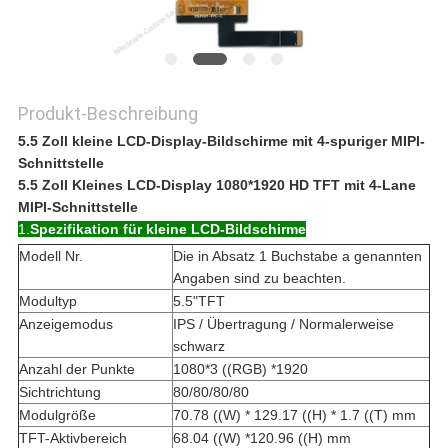
Produkt-Beschreibung
5.5 Zoll kleine LCD-Display-Bildschirme mit 4-spuriger MIPI-
Schnittstelle
5.5 Zoll Kleines LCD-Display 1080*1920 HD TFT mit 4-Lane
MIPI-Schnittstelle
1.
Spezifikation für kleine LCD-Bildschirme
Modell Nr.
Die in Absatz 1 Buchstabe a genannten
Angaben sind zu beachten.
Modultyp
5.5"TFT
Anzeigemodus
IPS / Übertragung / Normalerweise
schwarz
Anzahl der Punkte
1080*3 ((RGB) *1920
Sichtrichtung
80/80/80/80
Modulgröße
70.78 ((W) * 129.17 ((H) * 1.7 ((T) mm
TFT-Aktivbereich
68.04 ((W) *120.96 ((H) mm