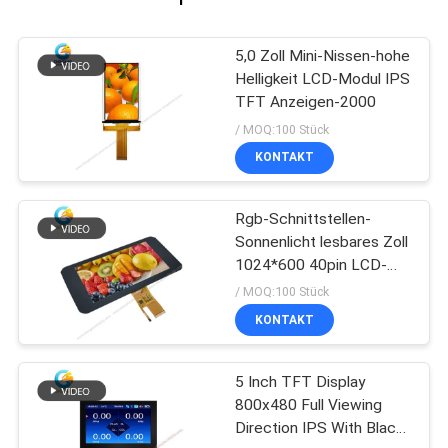
5,0 Zoll Mini-Nissen-hohe
Helligkeit LCD-Modul IPS
TFT Anzeigen-2000
/ MOQ:100 Stück
KONTAKT
Rgb-Schnittstellen-
Sonnenlicht lesbares Zoll
1024*600 40pin LCD-
Anzeigen-7、
/ MOQ:100 Stück
KONTAKT
5 Inch TFT Display
800x480 Full Viewing
Direction IPS With Black