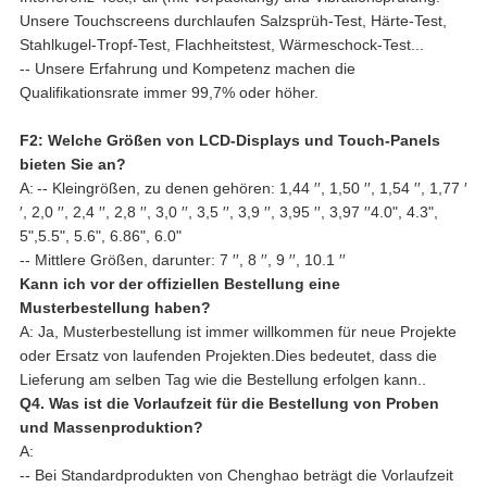
Unsere Touchscreens durchlaufen Salzsprüh-Test, Härte-Test,
Stahlkugel-Tropf-Test, Flachheitstest, Wärmeschock-Test...
-- Unsere Erfahrung und Kompetenz machen die
Qualifikationsrate immer 99,7% oder höher.
F2: Welche Größen von LCD-Displays und Touch-Panels
bieten Sie an?
A:
-- Kleingrößen, zu denen gehören: 1,44 ′′, 1,50 ′′, 1,54 ′′, 1,77 ′
′, 2,0 ′′, 2,4 ′′, 2,8 ′′, 3,0 ′′, 3,5 ′′, 3,9 ′′, 3,95 ′′, 3,97 ′′4.0", 4.3",
5",5.5", 5.6", 6.86", 6.0"
-- Mittlere Größen, darunter: 7 ′′, 8 ′′, 9 ′′, 10.1 ′′
Kann ich vor der offiziellen Bestellung eine
Musterbestellung haben?
A: Ja, Musterbestellung ist immer willkommen für neue Projekte
oder Ersatz von laufenden Projekten.Dies bedeutet, dass die
Lieferung am selben Tag wie die Bestellung erfolgen kann..
Q4. Was ist die Vorlaufzeit für die Bestellung von Proben
und Massenproduktion?
A:
-- Bei Standardprodukten von Chenghao beträgt die Vorlaufzeit