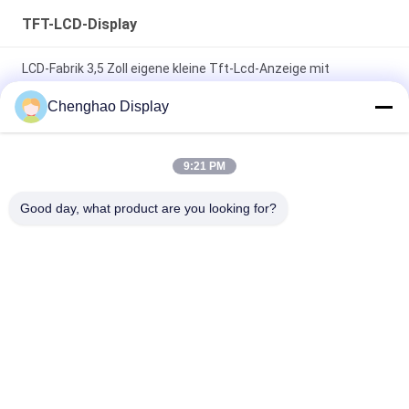
TFT-LCD-Display
LCD-Fabrik 3,5 Zoll eigene kleine Tft-Lcd-Anzeige mit
Kapazitäts-Touch
Chenghao Display
7 In 50 Pin 250cd/m2 800x480 Rgb Tft Lcd Monitor
CH700WV01 Für Auto
9:21 PM
1920*480 Hochauflösendes LCD-Anzeigefeld 8 Zoll langer
Good day, what product are you looking for?
Streifen IPS-Bildschirm
Beliebte Kategorien
Alle
Kleiner LCD-Touch 
TFT-LCD-Display
Screen
Kapazitives Mit 
Lcd-Anzeigenmodul