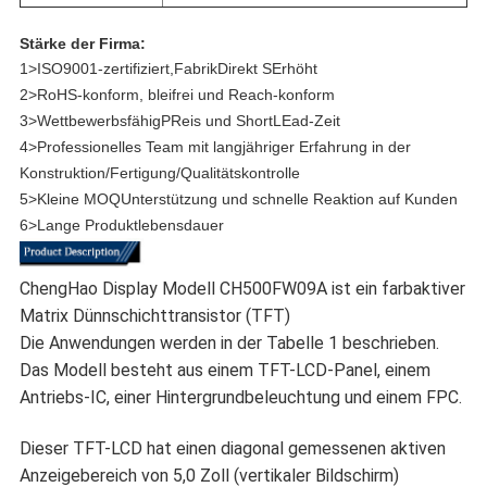
Stärke der Firma:
1>
ISO9001-zertifiziert
,
Fabrik
Direkt
S
Erhöht
2>
RoHS-konform, bleifrei und Reach-konform
3>
Wettbewerbsfähig
P
Reis und Short
L
Ead-Zeit
4>
Professionelles Team mit langjähriger Erfahrung in der
Konstruktion/Fertigung/Qualitätskontrolle
5>
Kleine MOQ
Unterstützung und schnelle Reaktion auf Kunden
6>
Lange Produktlebensdauer
ChengHao Display Modell CH500FW09A ist ein farbaktiver
Matrix Dünnschichttransistor (TFT)
Die Anwendungen werden in der Tabelle 1 beschrieben.
Das Modell besteht aus einem TFT-LCD-Panel, einem
Antriebs-IC, einer Hintergrundbeleuchtung und einem FPC.
Dieser TFT-LCD hat einen diagonal gemessenen aktiven
Anzeigebereich von 5,0 Zoll (vertikaler Bildschirm)