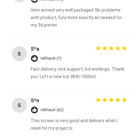
Item arrived very well packaged. No problems
with product, functions exactly as needed for
my 3d printer.
S*a
S
Hilfreich (7)
Fast delivery, nice support, lcd workings. Thank
you. Left is new lcd. With 1000nit.
S*n
S
Hilfreich (62)
This screen is very good and delivers what i
need for my projects.