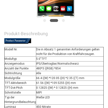
Produkt-Beschreibung
Modell Nr.
Die in Absatz 1 genannten Anforderungen gelten
nicht für die Produktion von Kraftfahrzeugen.
Modultyp
5.0"TFT
Anzeigemodus
IPS/Übertragbar/Normalschwarz
Anzahl der Punkte
480*3 ((RGB) *854
Sichtrichtung
Alle
Modulgröße
66.4 ((W) *120.05 ((H) *2.35 ((T) mm
TFT-Aktivbereich
61.56 ((W) *109.5255 ((H) mm
TFT-Dot-Pitch
0.12825 ((W) * 0.12825 ((H) mm
Schnittstelle
MIPI
Typ der
Weiße LED
Hintergrundbeleuchtung
Luminaz
450 Nitrate