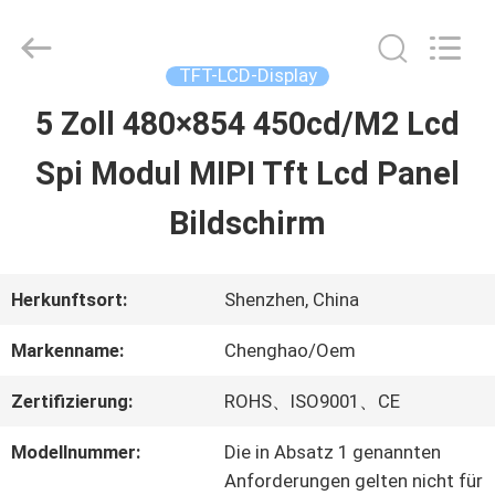
2026
Shenzhen
ChengHao
Optoelectronic
TFT-LCD-Display
Co.,
Ltd..
5 Zoll 480×854 450cd/M2 Lcd
ZU
All
Rights
Spi Modul MIPI Tft Lcd Panel
HAUSE
Reserved.
Bildschirm
PRODUKTE
Herkunftsort:
Shenzhen, China
ÜBER
Markenname:
Chenghao/Oem
UNS
Zertifizierung:
ROHS、ISO9001、CE
Modellnummer:
Die in Absatz 1 genannten
WERKSBESICHTIGUNG
Anforderungen gelten nicht für