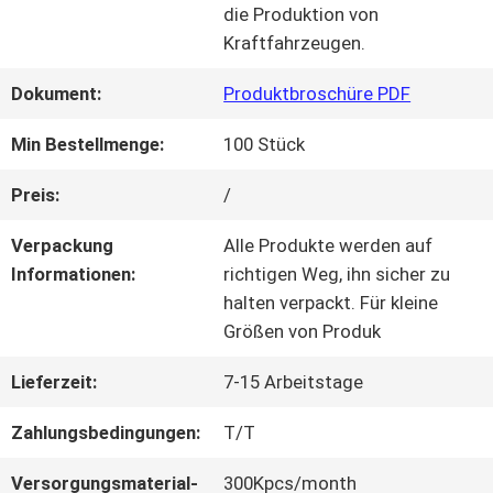
die Produktion von
Kraftfahrzeugen.
QUALITÄTSKONTROLLE
Dokument:
Produktbroschüre PDF
KONTAKT
Min Bestellmenge:
100 Stück
MIT
Preis:
/
UNS
Verpackung
Alle Produkte werden auf
Informationen:
richtigen Weg, ihn sicher zu
halten verpackt. Für kleine
BITTE UM
Größen von Produk
EIN
Lieferzeit:
7-15 Arbeitstage
ANGEBOT
Zahlungsbedingungen:
T/T
Versorgungsmaterial-
300Kpcs/month