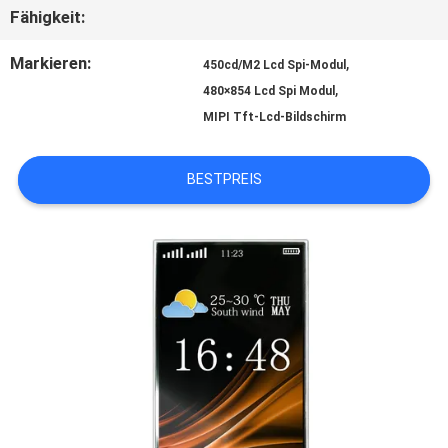
SITEMAP
Fähigkeit:
Markieren:
,
450cd/M2 Lcd Spi-Modul
PRIVACY
,
480×854 Lcd Spi Modul
MIPI Tft-Lcd-Bildschirm
POLICY
BESTPREIS