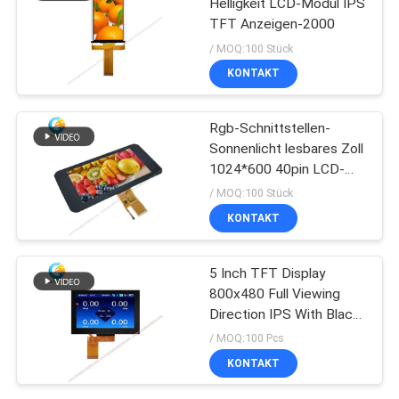
Helligkeit LCD-Modul IPS
TFT Anzeigen-2000
/ MOQ:100 Stück
KONTAKT
Rgb-Schnittstellen-
Sonnenlicht lesbares Zoll
1024*600 40pin LCD-
Anzeigen-7、
/ MOQ:100 Stück
KONTAKT
5 Inch TFT Display
800x480 Full Viewing
Direction IPS With Black
Glass Cover
/ MOQ:100 Pcs
KONTAKT