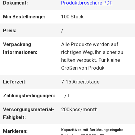
Dokument:
Produktbroschüre PDF
QUALITÄTSKONTROLLE
Min Bestellmenge:
100 Stück
Preis:
/
KONTAKT
Verpackung
Alle Produkte werden auf
MIT
Informationen:
richtigen Weg, ihn sicher zu
halten verpackt. Für kleine
UNS
Größen von Produk
Lieferzeit:
7-15 Arbeitstage
BITTE UM
Zahlungsbedingungen:
T/T
EIN
Versorgungsmaterial-
200Kpcs/month
ANGEBOT
Fähigkeit:
Kapazitives mit Berührungseingabe
Markieren: