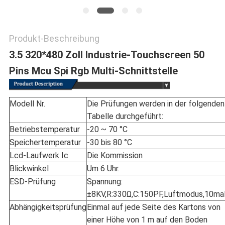
Produkt-Beschreibung
3.5 320*480 Zoll Industrie-Touchscreen 50
Pins Mcu Spi Rgb Multi-Schnittstelle
Modell Nr.
Die Prüfungen werden in der folgenden
Tabelle durchgeführt:
Betriebstemperatur
-20 ~ 70 °C
Speichertemperatur
-30 bis 80 °C
Lcd-Laufwerk Ic
Die Kommission
Blickwinkel
Um 6 Uhr.
ESD-Prüfung
Spannung:
±8KV,R:330Ω,C:150PF,Luftmodus,10ma
Abhängigkeitsprüfung
Einmal auf jede Seite des Kartons von
einer Höhe von 1 m auf den Boden