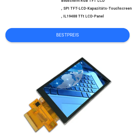
SITEMAP
Bildschirm RGB TFT LCD
,
SPI TFT-LCD-Kapazitäts-Touchscreen
,
IL19488 Tft LCD-Panel
PRIVACY
BESTPREIS
POLICY