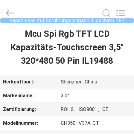
2026
Shenzhen
ChengHao
Optoelectronic
Kapazitives mit Berührungseingabe Bildschirm TFT
Co.,
LCDs
Ltd..
ZU
Mcu Spi Rgb TFT LCD
All
Rights
HAUSE
Reserved.
Kapazitäts-Touchscreen 3,5"
320*480 50 Pin IL19488
PRODUKTE
Herkunftsort:
Shenzhen, China
ÜBER
Markenname:
3.5"
UNS
Zertifizierung:
ROHS、ISO9001、CE
Modellnummer:
CH350HV37A-CT
WERKSBESICHTIGUNG