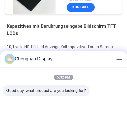
KONTAKT
Kapazitives mit Berührungseingabe Bildschirm TFT
LCDs
10,1 volle HD Tft Lcd Anzeige Zoll kapazitive Touch Screen
Modul-800*1280
Chenghao Display
3.5" CTP-Industrial Capacitive Touchscreen 320x480
300cd/m2 TFT-LCD-Displaymodul
5:32 PM
4,3 Touch Screen 24 des Zoll-480x272 TFT LCD bitparallele
Good day, what product are you looking for?
RGB-Schnittstelle
Beliebte Kategorien
Alle