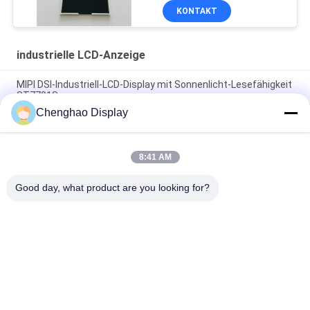
KONTAKT
industrielle LCD-Anzeige
MIPI DSI-Industriell-LCD-Display mit Sonnenlicht-Lesefähigkeit
ST7701S
Chenghao Display
OEM TN Treiber IC ST7789V Industrielle LCD-Bildschirmbreite
50 mm
8:41 AM
2.8 Zoll 300cd I80 Schnittstelle Industrieller Touchscreen
Monitor
Good day, what product are you looking for?
Beliebte Kategorien
Alle
Kleiner LCD-Touch 
TFT-LCD-Display
Screen
Kapazitives Mit 
Lcd-Anzeigenmodul
Berührungseingabe 