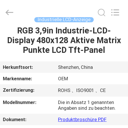
Shenzhen
ChengHao
Optoelectronic
Co.,
Ltd..
Industrielle LCD-Anzeige
All
Rights
RGB 3,9in Industrie-LCD-
ZU
Reserved.
Display 480x128 Aktive Matrix
HAUSE
Punkte LCD Tft-Panel
PRODUKTE
Herkunftsort:
Shenzhen, China
ÜBER
Markenname:
OEM
UNS
Zertifizierung:
ROHS 、ISO9001 、CE
Modellnummer:
Die in Absatz 1 genannten
WERKSBESICHTIGUNG
Angaben sind zu beachten.
Dokument:
Produktbroschüre PDF
QUALITÄTSKONTROLLE