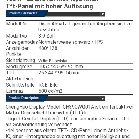
Tft-Panel mit hoher Auflösung
Modell Nr.
Die in Absatz 1 genannten Angaben sind zu
beachten.
Modultyp
3.9 Zoll.
Anzeigemodus
Normalerweise schwarz / IPS
Anzahl der
480*128
Punkte
Sichtrichtung
Voller Blickwinkel
Modulgröße
105.5*40.6*2.95 mm
TFT-
25.344 * 95,04 mm
Aktivbereich
Schnittstelle
RGB-Bild
Luminaz
500 cd/m2
ChengHao Display Modell CH390WQ01A ist ein farbaktiver
Matrix Dünnschichttransistor (TFT) li
-Liquid-Crystal-Display (LCD), das amorphes Silizium-TFT
als Schalorrichtung verwendet.
-del besteht aus einem TFT-LCD-Panel, einem Antriebs-
IC, einer Hintergrundbeleuchtung mit hoher Helligkeit und