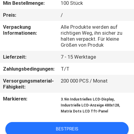
Min Bestellmenge:
100 Stück
KONTAKT
Preis:
/
MIT
Verpackung
Alle Produkte werden auf
UNS
Informationen:
richtigen Weg, ihn sicher zu
halten verpackt. Für kleine
Größen von Produk
BITTE UM
Lieferzeit:
7 - 15 Werktage
EIN
Zahlungsbedingungen:
T/T
ANGEBOT
Versorgungsmaterial-
200 000 PCS / Monat
Fähigkeit:
SITEMAP
Markieren:
,
3.9in Industrielles LCD-Display
,
Industrielle LCD-Anzeige 480x128
PRIVACY
Matrix Dots LCD Tft-Panel
POLICY
BESTPREIS