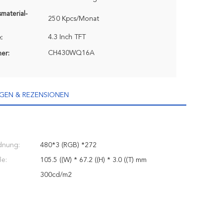
material-
250 Kpcs/Monat
4.3 Inch TFT
:
CH430WQ16A
er:
GEN & REZENSIONEN
dnung:
480*3 (RGB) *272
e:
105.5 ((W) * 67.2 ((H) * 3.0 ((T) mm
300cd/m2