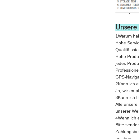
Unsere 
1Warum habe
Hohe Servic
Qualitätsst
Hohe Produk
jedes Produ
Professione
GPS-Navigat
2Kann ich e
Ja, wir emp
3Kann ich I
Alle unsere
unserer Web
4Wenn ich e
Bitte senden
Zahlungsbed
machen..