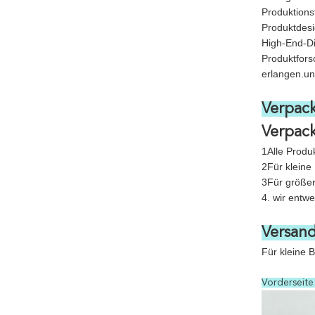
Produktions
Produktdesi
High-End-Di
Produktfors
erlangen.un
Verpac
Verpac
1Alle Produk
2Für kleine
3Für größer
4. wir ent
Versand
Für kleine 
Vorderseite