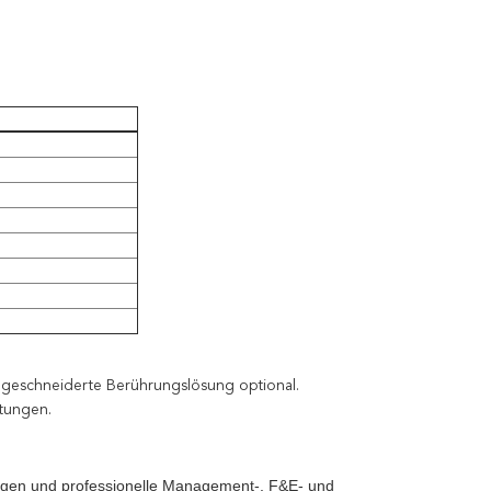
ßgeschneiderte Berührungslösung optional.
htungen.
lagen und professionelle Management-, F&E- und