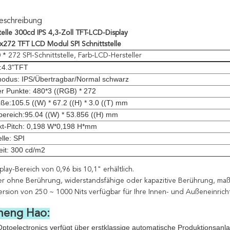
eschreibung
telle 300cd IPS 4,3-Zoll TFT-LCD-Display
0x272 TFT LCD Modul SPI Schnittstelle
 * 272 SPI-Schnittstelle, Farb-LCD-Hersteller
p:4.3"TFT
modus: IPS/Übertragbar/Normal schwarz
er Punkte: 480*3 ((RGB) * 272
ße:105.5 ((W) * 67.2 ((H) * 3.0 ((T) mm
bereich:95.04 ((W) * 53.856 ((H) mm
kt-Pitch: 0,198 W*0,198 H*mm
elle: SPI
eit: 300 cd/m2
play-Bereich von 0,96 bis 10,1" erhältlich.
er ohne Berührung, widerstandsfähige oder kapazitive Berührung, ma
ersion von 250 ~ 1000 Nits verfügbar für Ihre Innen- und Außeneinric
heng Hao:
toelectronics verfügt über erstklassige automatische Produktionsan