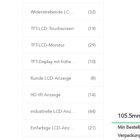
Widerstrebende LCD-Anzeige
(32)
TFT-LCD-Touchscreen
(19)
TFT-LCD-Monitor
(29)
TFT-Display mit hoher Helligkeit
(10)
Runde LCD-Anzeige
(8)
HD-tft Anzeige
(14)
industrielle LCD-Anzeige
(44)
105.5mm 
Min Bestel
Einfarbige LCD-Anzeige
(21)
Verpackun