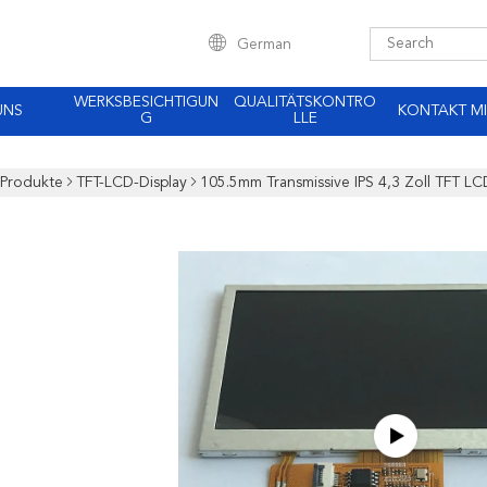
German
WERKSBESICHTIGUN
QUALITÄTSKONTRO
UNS
KONTAKT MI
G
LLE
Produkte
TFT-LCD-Display
105.5mm Transmissive IPS 4,3 Zoll TFT LCD 