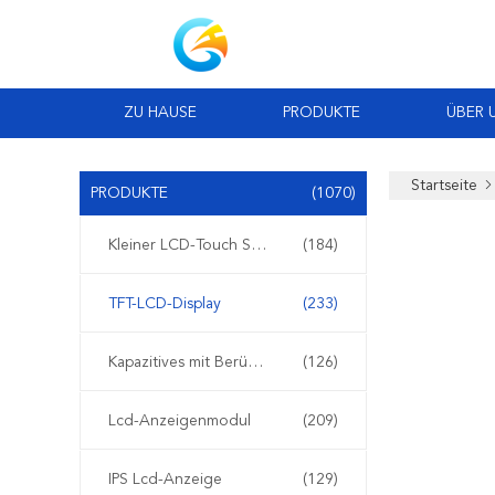
ZU HAUSE
PRODUKTE
ÜBER 
Startseite
PRODUKTE
(1070)
Kleiner LCD-Touch Screen
(184)
TFT-LCD-Display
(233)
Kapazitives mit Berührungseingabe Bildschirm TFT LCDs
(126)
Lcd-Anzeigenmodul
(209)
IPS Lcd-Anzeige
(129)