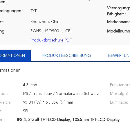
en :
Versorgungs
edingungen :
T/T
Fähigkeit :
Shenzhen, China
t:
Markenname
ROHS、ISO9001、CE
ung:
Modellnumm
Produktbroschüre PDF
FORMATIONEN
PRODUKT-BESCHREIBUNG
BEWERTUN
ormationen
4.3 icnh
Punktanor
dus:
IPS / Transmissiv / Normalerweise Schwarz
Modulgröß
reich:
95.04 ((W) * 53.856 ((H) mm
Luminace:
e:
SPI
en:
IPS 4
,
3-Zoll-TFT-LCD-Display
,
105.5mm TFT-LCD-Display