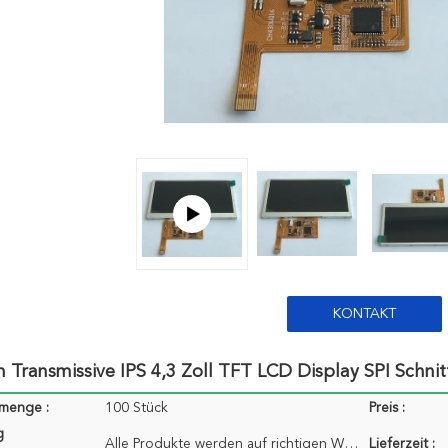
KONTAKT
Transmissive IPS 4,3 Zoll TFT LCD Display SPI Schnitt
lmenge :
100 Stück
Preis :
g
Alle Produkte werden auf richtigen Weg, ihn sicher zu halten verpackt. Für kleine Größen von Produk
Lieferzeit :