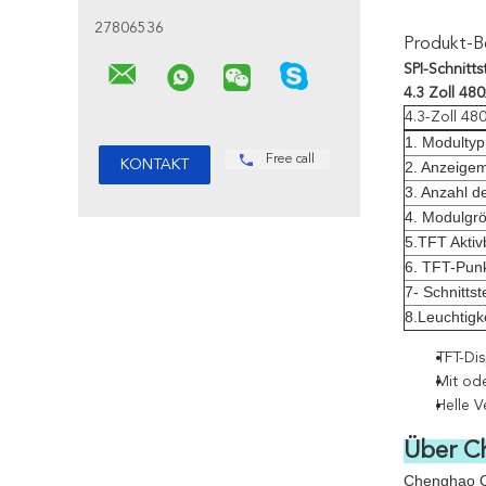
27806536
Produkt-B
SPI-Schnitts
4.3 Zoll 48
4.3-Zoll 480
1. Modulty
Free call
2. Anzeige
3. Anzahl d
4. Modulgrö
5.TFT Aktiv
6. TFT-Pun
7- Schnittst
8.Leuchtigk
TFT-Dis
Mit od
Helle V
Über C
Chenghao Op