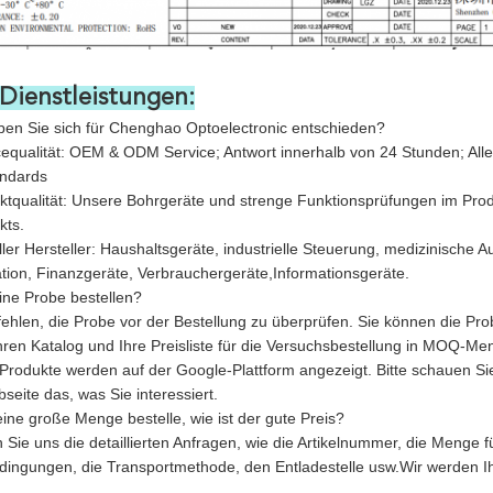
Dienstleistungen:
n Sie sich für Chenghao Optoelectronic entschieden?
equalität: OEM & ODM Service; Antwort innerhalb von 24 Stunden; Alle
andards
tqualität: Unsere Bohrgeräte und strenge Funktionsprüfungen im Prod
kts.
ller Hersteller: Haushaltsgeräte, industrielle Steuerung, medizinische
ion, Finanzgeräte, Verbrauchergeräte,Informationsgeräte.
ine Probe bestellen?
fehlen, die Probe vor der Bestellung zu überprüfen. Sie können die Prob
hren Katalog und Ihre Preisliste für die Versuchsbestellung in MOQ-M
 Produkte werden auf der Google-Plattform angezeigt. Bitte schauen S
seite das, was Sie interessiert.
ine große Menge bestelle, wie ist der gute Preis?
 Sie uns die detaillierten Anfragen, wie die Artikelnummer, die Menge fü
ingungen, die Transportmethode, den Entladestelle usw.Wir werden Ih