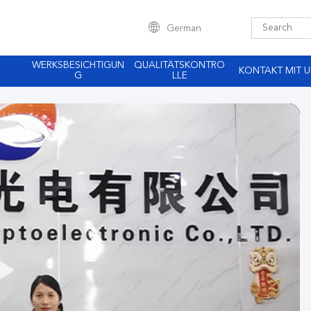
German
WERKSBESICHTIGUN
QUALITÄTSKONTRO
KONTAKT MIT 
G
LLE