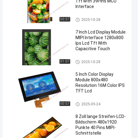
Tft with 39Pins MCU
Interface
TFT-LCD-Display
00:57
2025-10-28
7 Inch Lcd Display Module
MIPI Interface 1280x800
Ips Lcd Tft With
Capacitive Touch
TFT-LCD-Display
01:07
2025-10-28
5 Inch Color Display
Module 800x480
Resolution 16M Color IPS
TFT Lcd
TFT-LCD-Display
00:57
2025-09-24
8 Zoll lange Streifen-LCD-
Bildschirm 480x1920
Punkte 40 Pins MIPI-
Schnittstelle