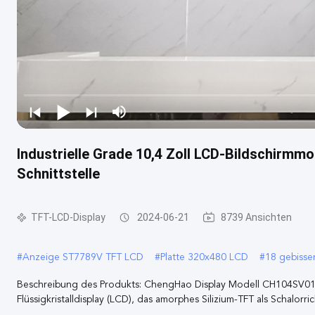
Industrielle Grade 10,4 Zoll LCD-Bildschirmm
Schnittstelle
TFT-LCD-Display
2024-06-21
8739 Ansichten
#
Anzeige ST7789V TFT LCD
#
Platte 320x480 LCD
#
18 gebiss
Beschreibung des Produkts: ChengHao Display Modell CH104SV01A is
Flüssigkristalldisplay (LCD), das amorphes Silizium-TFT als Schalorrich