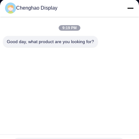
Chenghao Display
KONTAKT
MIT
9:19 PM
UNS
Good day, what product are you looking for?
BITTE UM
EIN
ANGEBOT
SITEMAP
PRIVACY
POLICY
4.3 Zoll Kleinkolor-Lcd-Display 480x800 Auflösung mit
kapazitiver Berührung