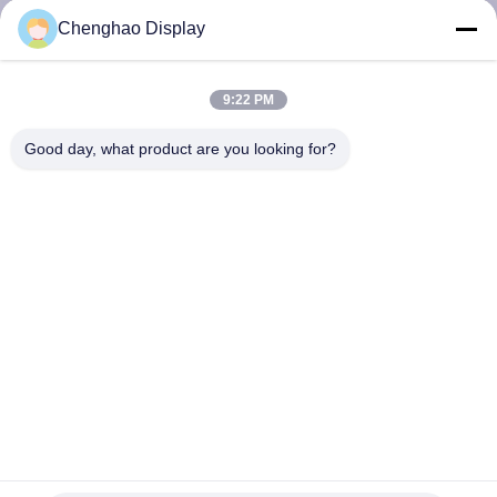
Chenghao Display
KONTAKT
MIT
9:22 PM
UNS
Good day, what product are you looking for?
BITTE UM
EIN
ANGEBOT
SITEMAP
PRIVACY
POLICY
Freie Ansicht 1,9 bewegen kleine LCD-Noten-Anzeige
170*320 für intelligentes Gerät Schritt für Schritt fort