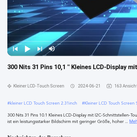
300 Nits 31 Pins 10,1 '' Kleines LCD-Display mi
Kleiner LCD-Touch Screen
2024-06-21
163 Ansich
#
kleiner LCD Touch Screen 2.31inch
#
Kleiner LCD Touch Screen
300 Nits 31 Pins 10.1 Kleines LCD-Display mit I2C-Schnittstellen
Meh
ist ein leistungsstarker Bildschirm mit geringer Größe, hoher ...