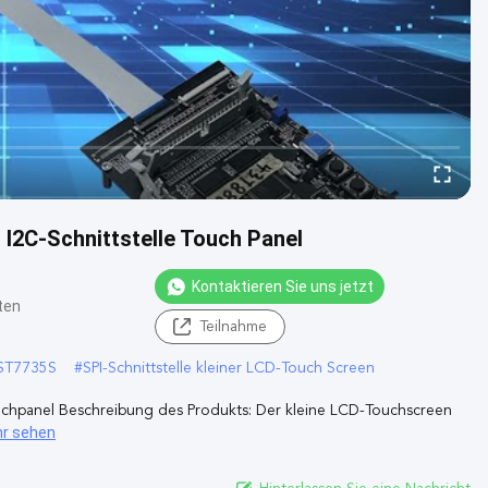
t I2C-Schnittstelle Touch Panel
Kontaktieren Sie uns jetzt
ten
Teilnahme
 ST7735S
#
SPI-Schnittstelle kleiner LCD-Touch Screen
-Touchpanel Beschreibung des Produkts: Der kleine LCD-Touchscreen
r sehen