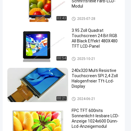
Schnittstelle Farb-LCD-
Modul
IPS Lcd-Anzeige
03:43
2025-07-28
3.95 Zoll Quadrat
Touchscreen 24 Bit RGB
All Black Effekt 480X480
TFT LCD-Panel
Kleiner LCD-Touch Screen
00:54
2025-10-21
240x320 Multi Resistive
Touchscreen SPI 2,4 Zoll
Halogenfreier Tft-Lcd-
Display
Widerstrebende LCD-Anzeige
00:21
2024-06-21
FPC TFT 600nits
Sonnenlicht-lesbare LCD-
Anzeige 1024x600 Dünn-
Lcd-Anzeigemodul