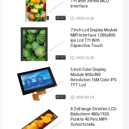
Tft with 39Pins MCU
Interface
TFT-LCD-Display
00:57
2025-10-28
7 Inch Lcd Display Module
MIPI Interface 1280x800
Ips Lcd Tft With
Capacitive Touch
TFT-LCD-Display
01:07
2025-10-28
5 Inch Color Display
Module 800x480
Resolution 16M Color IPS
TFT Lcd
TFT-LCD-Display
00:57
2025-09-24
8 Zoll lange Streifen-LCD-
Bildschirm 480x1920
Punkte 40 Pins MIPI-
Schnittstelle