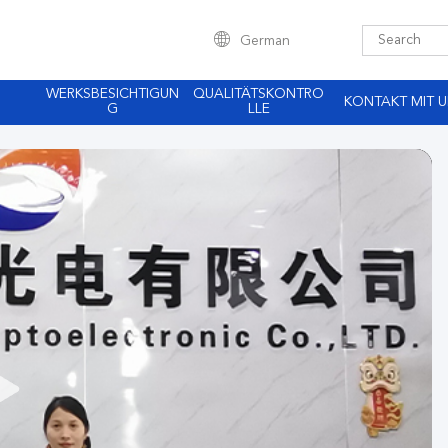
German
WERKSBESICHTIGUN
QUALITÄTSKONTRO
KONTAKT MIT 
G
LLE