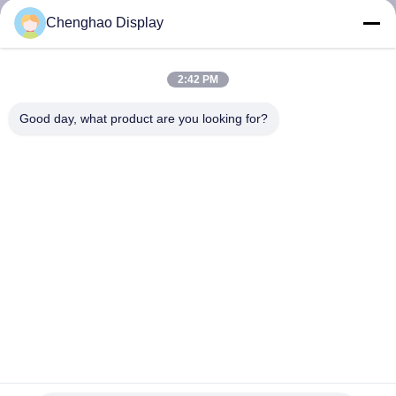
Chenghao Display
KONTAKT
MIT
2:42 PM
UNS
Good day, what product are you looking for?
BITTE UM
EIN
ANGEBOT
SITEMAP
PRIVACY
POLICY
Freier Zoll FPC 40 Betrachten-Winkel LCD-Touch Screen
Monitor-4,3 Pin 800*480