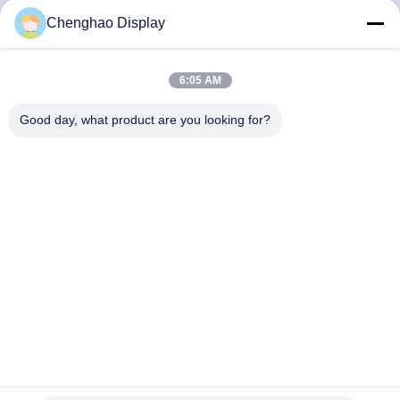
Chenghao Display
KONTAKT
MIT
6:05 AM
UNS
Good day, what product are you looking for?
BITTE UM
EIN
ANGEBOT
SITEMAP
PRIVACY
POLICY
Bildschirm IPS FHD 5.5inch TFT LCD kapazitiv aller
Betrachten-Winkel