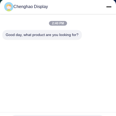
Chenghao Display
KONTAKT
MIT
2:40 PM
UNS
Good day, what product are you looking for?
BITTE UM
EIN
ANGEBOT
SITEMAP
PRIVACY
POLICY
Full HD 5,5 Zoll TFT-LCD-Display 1080*1920 LTPS 25pin
Bildschirm mit hoher Helligkeit