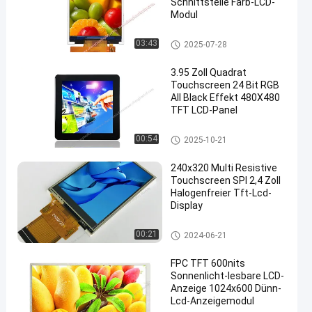
Schnittstelle Farb-LCD-
Modul
IPS Lcd-Anzeige
03:43
2025-07-28
3.95 Zoll Quadrat
Touchscreen 24 Bit RGB
All Black Effekt 480X480
TFT LCD-Panel
Kleiner LCD-Touch Screen
00:54
2025-10-21
240x320 Multi Resistive
Touchscreen SPI 2,4 Zoll
Halogenfreier Tft-Lcd-
Display
Widerstrebende LCD-Anzeige
00:21
2024-06-21
FPC TFT 600nits
Sonnenlicht-lesbare LCD-
Anzeige 1024x600 Dünn-
Lcd-Anzeigemodul