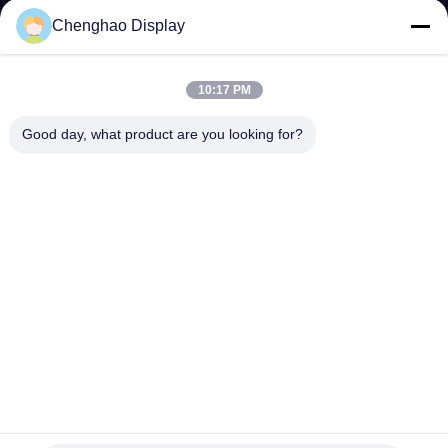
Chenghao Display
KONTAKT
MIT
10:17 PM
UNS
Good day, what product are you looking for?
BITTE UM
EIN
ANGEBOT
SITEMAP
PRIVACY
POLICY
240x320 Touch-LCD-Bildschirm 2,8 Zoll 50pins mit
Resistiven Touch-Panel