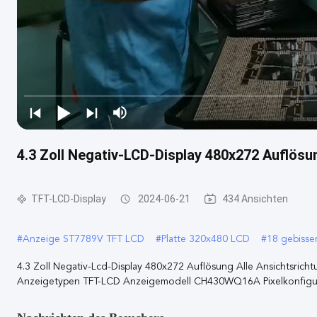
4.3 Zoll Negativ-LCD-Display 480x272 Auflösun
TFT-LCD-Display
2024-06-21
434 Ansichten
#
Anzeige ST7789V TFT LCD
#
Platte 320x480 LCD
#
18 gebiss
4.3 Zoll Negativ-Lcd-Display 480x272 Auflösung Alle Ansichtsrichtu
Anzeigetypen TFT-LCD Anzeigemodell CH430WQ16A Pixelkonfigur