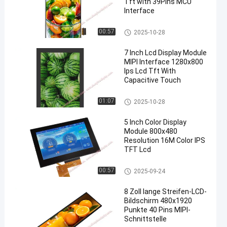
Tft with 39Pins MCU
Interface
TFT-LCD-Display
00:57
2025-10-28
7 Inch Lcd Display Module
MIPI Interface 1280x800
Ips Lcd Tft With
Capacitive Touch
TFT-LCD-Display
01:07
2025-10-28
5 Inch Color Display
Module 800x480
Resolution 16M Color IPS
TFT Lcd
TFT-LCD-Display
00:57
2025-09-24
8 Zoll lange Streifen-LCD-
Bildschirm 480x1920
Punkte 40 Pins MIPI-
Schnittstelle