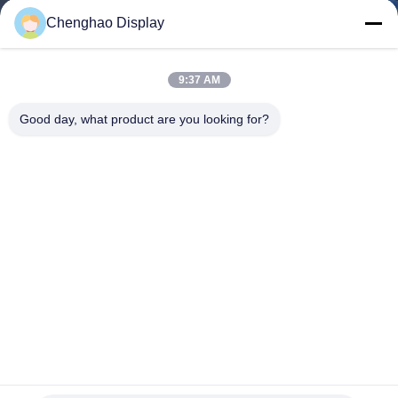
Chenghao Display
KONTAKT
MIT
9:37 AM
UNS
Good day, what product are you looking for?
BITTE UM
EIN
ANGEBOT
SITEMAP
PRIVACY
POLICY
2.8" Multi-Touch-Kapazität-Touch-Bildschirm 240x320
Punkte SPI RGB TFT-LCD-Modul