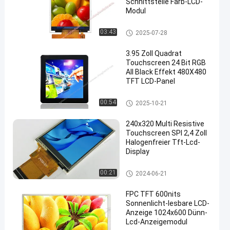
Schnittstelle Farb-LCD-
Modul
IPS Lcd-Anzeige
03:43
2025-07-28
3.95 Zoll Quadrat
Touchscreen 24 Bit RGB
All Black Effekt 480X480
TFT LCD-Panel
Kleiner LCD-Touch Screen
00:54
2025-10-21
240x320 Multi Resistive
Touchscreen SPI 2,4 Zoll
Halogenfreier Tft-Lcd-
Display
Widerstrebende LCD-Anzeige
00:21
2024-06-21
FPC TFT 600nits
Sonnenlicht-lesbare LCD-
Anzeige 1024x600 Dünn-
Lcd-Anzeigemodul