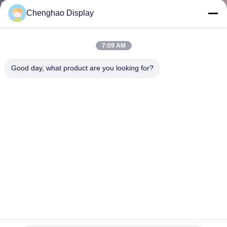
Chenghao Display
KONTAKT
MIT
7:09 AM
UNS
Good day, what product are you looking for?
BITTE UM
EIN
ANGEBOT
SITEMAP
PRIVACY
POLICY
CH350QV06A 3,5-Zoll-RGB-Quadrat-LCD-Bildschirm mit
240 vertikalen Pixel