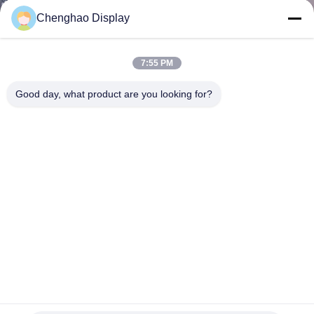
Chenghao Display
KONTAKT
MIT
7:55 PM
UNS
Good day, what product are you looking for?
BITTE UM
EIN
ANGEBOT
SITEMAP
PRIVACY
POLICY
ILI9342C 2 Zoll 320*240 TFT Farbbildschirm Horizontal
Normalerweise weiß