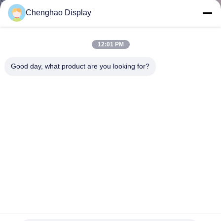
Chenghao Display
KONTAKT
MIT
12:01 PM
UNS
Good day, what product are you looking for?
BITTE UM
EIN
ANGEBOT
SITEMAP
PRIVACY
POLICY
1.77 Zoll 300-Nitz TFT-LCD-Display mit 6 Uhr Sichtrichtung