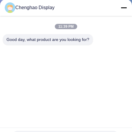
Chenghao Display
KONTAKT
MIT
11:39 PM
UNS
Good day, what product are you looking for?
BITTE UM
EIN
ANGEBOT
SITEMAP
PRIVACY
POLICY
HVGA 3-Linien-SPI TFT-LCD-Display 8 9 16 18 Bit MCU
RGB 3,5"