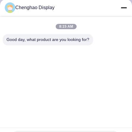
Chenghao Display
KONTAKT
MIT
8:15 AM
UNS
Good day, what product are you looking for?
BITTE UM
EIN
ANGEBOT
SITEMAP
PRIVACY
POLICY
FPC 4,3 Zoll 8 Bit Serielle RGB 300-Nits IPS-LCD-Display
Kapazitives mit Berührungseingabe Bildschirm TFT LCDs